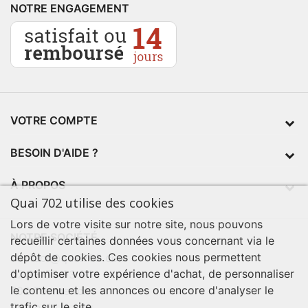
NOTRE ENGAGEMENT
VOTRE COMPTE
BESOIN D'AIDE ?
À PROPOS
Quai 702 utilise des cookies
Lors de votre visite sur notre site, nous pouvons
NOTRE SOCIÉTÉ
recueillir certaines données vous concernant via le
dépôt de cookies. Ces cookies nous permettent
contact@quai702.com
d'optimiser votre expérience d'achat, de personnaliser
02 98 55 93 94
le contenu et les annonces ou encore d'analyser le
702 Tourne-Ici
trafic sur le site.
Route de la mer