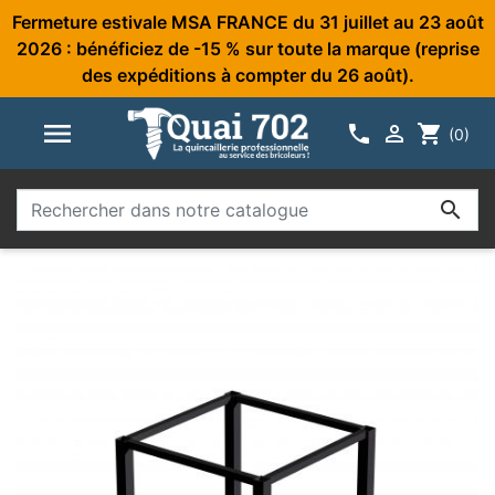
Fermeture estivale MSA FRANCE du 31 juillet au 23 août
2026 : bénéficiez de -15 % sur toute la marque (reprise
des expéditions à compter du 26 août).



shopping_cart
(0)
