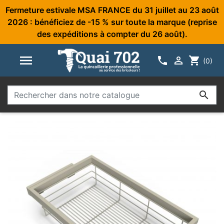
Fermeture estivale MSA FRANCE du 31 juillet au 23 août
2026 : bénéficiez de -15 % sur toute la marque (reprise
des expéditions à compter du 26 août).



shopping_cart
(0)
