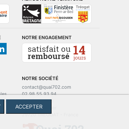
É
NOTRE ENGAGEMENT
NOTRE SOCIÉTÉ
contact@quai702.com
les
02 98 55 93 94
okies
702 Tourne-Ici
T
ACCEPTER
Route de la mer
29720 TREOGAT - France