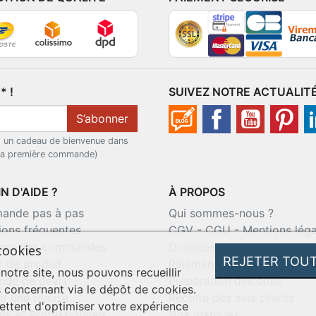
 !
SUIVEZ NOTRE ACTUALIT
S’abonner
t un cadeau de bienvenue dans
 la première commande)
N D'AIDE ?
À PROPOS
nde pas à pas
Qui sommes-nous ?
ions fréquentes
CGV
-
CGU
-
Mentions léga
ison des commandes
Données personnelles
-
Co
cookies
REJETER TOU
r de produit
Paiement sécurisé
 notre site, nous pouvons recueillir
de de devis
Préparation des colis
 concernant via le dépôt de cookies.
ir une remise
Récolte des avis clients
ttent d'optimiser votre expérience
ns et Professionnels
Nos marques