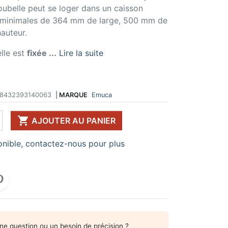
oubelle peut se loger dans un caisson
 DE TABLE ET
ERIE ET FIXATION
ÉVIER ET MITIGEUR
s minimales de 364 mm de large, 500 mm de
CK
e vis
Evier et cuve
auteur.
 de table
u
Mitigeur
pour plan de travail
ent d'assemblage
Vidange
lle est
fixée ...
Lire la suite
 télescopique
on et excentrique
Bacs et accessoires
ssoires pour pied
llon
Distributeur à savon
Broyeur de déchets
Egouttoir à vaisselle
8432393140063
|
MARQUE
Emuca
Produit d'entretien
IR EN KIT

AJOUTER AU PANIER
UFFE-EAU SOUS ÉVIER
nible, contactez-nous pour plus
ESSOIRES POUR ÉLECTROMÉNAGER
ne question ou un besoin de précision ?