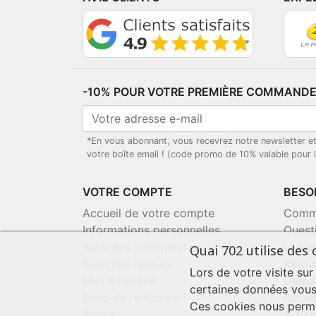
-10% POUR VOTRE PREMIÈRE COMMANDE*
*En vous abonnant, vous recevrez notre newsletter e
votre boîte email ! (code promo de 10% valable pour
VOTRE COMPTE
BESOI
Accueil de votre compte
Comma
Informations personnelles
Quest
Suivi des commandes
Livra
Quai 702 utilise des 
Suivi des retours
Retou
Lors de votre visite sur
Mes adresses
Deman
certaines données vous
Bons de réduction
Obten
Ces cookies nous perme
Avoirs
Artisa