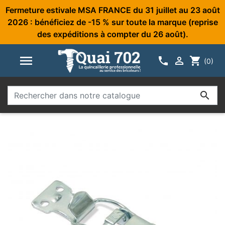
Fermeture estivale MSA FRANCE du 31 juillet au 23 août
2026 : bénéficiez de -15 % sur toute la marque (reprise
des expéditions à compter du 26 août).



shopping_cart
(0)
