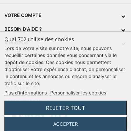
VOTRE COMPTE
BESOIN D'AIDE ?
Quai 702 utilise des cookies
À PROPOS
Lors de votre visite sur notre site, nous pouvons
recueillir certaines données vous concernant via le
dépôt de cookies. Ces cookies nous permettent
NOTRE SOCIÉTÉ
d'optimiser votre expérience d'achat, de personnaliser
contact@quai702.com
le contenu et les annonces ou encore d'analyser le
02 98 55 93 94
trafic sur le site.
702 Tourne-Ici
Plus d'informations
Personnaliser les cookies
Route de la mer
29720 TREOGAT - France
REJETER TOUT
ACCEPTER