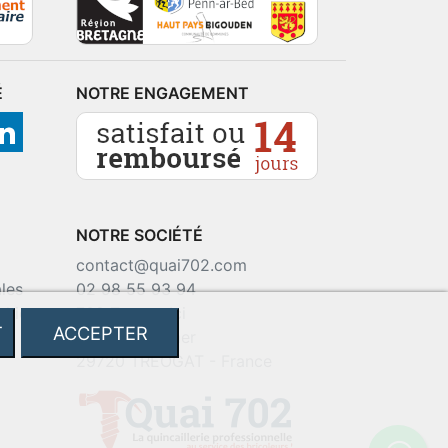
É
NOTRE ENGAGEMENT
NOTRE SOCIÉTÉ
contact@quai702.com
les
02 98 55 93 94
okies
702 Tourne-Ici
T
ACCEPTER
Route de la mer
29720 TREOGAT - France