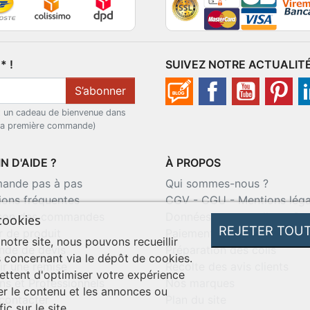
 !
SUIVEZ NOTRE ACTUALIT
S’abonner
t un cadeau de bienvenue dans
 la première commande)
N D'AIDE ?
À PROPOS
nde pas à pas
Qui sommes-nous ?
ions fréquentes
CGV
-
CGU
-
Mentions léga
ison des commandes
Données personnelles
-
Co
cookies
REJETER TOU
r de produit
Paiement sécurisé
 notre site, nous pouvons recueillir
de de devis
Préparation des colis
 concernant via le dépôt de cookies.
ir une remise
Récolte des avis clients
ttent d'optimiser votre expérience
ns et Professionnels
Nos marques
er le contenu et les annonces ou
contacter
Plan du site
ic sur le site.