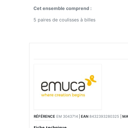
Cet ensemble comprend :
5 paires de coulisses à billes
RÉFÉRENCE
EM 3043714
|
EAN
8432393280325
|
MA
Fiche technique