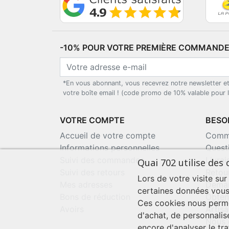
-10% POUR VOTRE PREMIÈRE COMMANDE*
*En vous abonnant, vous recevrez notre newsletter e
votre boîte email ! (code promo de 10% valable pour
VOTRE COMPTE
BESOI
Accueil de votre compte
Comma
Informations personnelles
Quest
Suivi des commandes
Livra
Quai 702 utilise des 
Suivi des retours
Retou
Lors de votre visite sur
Mes adresses
Deman
certaines données vous
Bons de réduction
Obten
Ces cookies nous perme
Avoirs
Artisa
d'achat, de personnalis
Nous 
encore d'analyser le traf