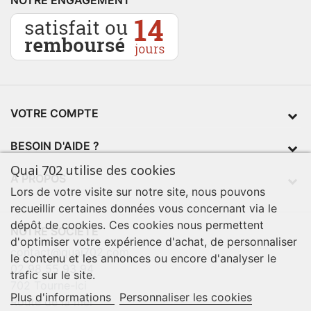
NOTRE ENGAGEMENT
VOTRE COMPTE
BESOIN D'AIDE ?
Quai 702 utilise des cookies
À PROPOS
Lors de votre visite sur notre site, nous pouvons
recueillir certaines données vous concernant via le
dépôt de cookies. Ces cookies nous permettent
NOTRE SOCIÉTÉ
d'optimiser votre expérience d'achat, de personnaliser
contact@quai702.com
le contenu et les annonces ou encore d'analyser le
02 98 55 93 94
trafic sur le site.
702 Tourne-Ici
Plus d'informations
Personnaliser les cookies
Route de la mer