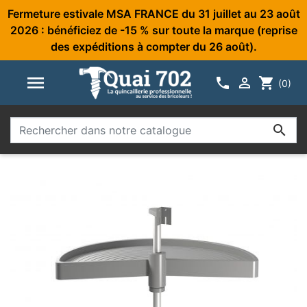
Fermeture estivale MSA FRANCE du 31 juillet au 23 août
2026 : bénéficiez de -15 % sur toute la marque (reprise
des expéditions à compter du 26 août).



shopping_cart
(0)
