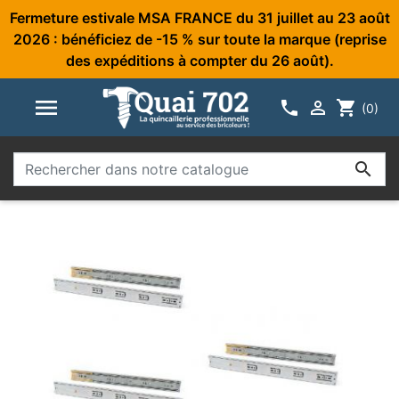
Fermeture estivale MSA FRANCE du 31 juillet au 23 août
2026 : bénéficiez de -15 % sur toute la marque (reprise
des expéditions à compter du 26 août).



shopping_cart
(0)
