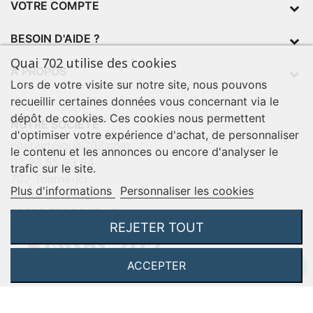
VOTRE COMPTE
BESOIN D'AIDE ?
Quai 702 utilise des cookies
À PROPOS
Lors de votre visite sur notre site, nous pouvons
recueillir certaines données vous concernant via le
dépôt de cookies. Ces cookies nous permettent
NOTRE SOCIÉTÉ
d'optimiser votre expérience d'achat, de personnaliser
contact@quai702.com
le contenu et les annonces ou encore d'analyser le
02 98 55 93 94
trafic sur le site.
702 Tourne-Ici
Plus d'informations
Personnaliser les cookies
Route de la mer
29720 TREOGAT - France
REJETER TOUT
ACCEPTER
©2026 Q702