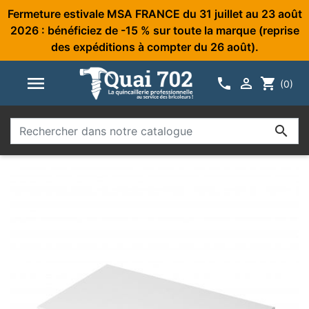
Fermeture estivale MSA FRANCE du 31 juillet au 23 août
2026 : bénéficiez de -15 % sur toute la marque (reprise
des expéditions à compter du 26 août).



shopping_cart
(0)
