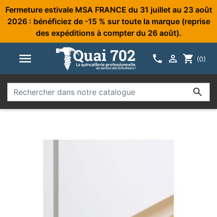
Fermeture estivale MSA FRANCE du 31 juillet au 23 août
2026 : bénéficiez de -15 % sur toute la marque (reprise
des expéditions à compter du 26 août).



shopping_cart
(0)
