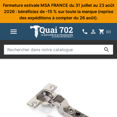
Fermeture estivale MSA FRANCE du 31 juillet au 23 août
2026 : bénéficiez de -15 % sur toute la marque (reprise
des expéditions à compter du 26 août).



shopping_cart
(0)
