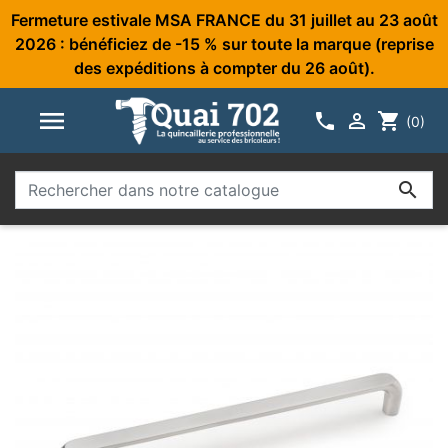
Fermeture estivale MSA FRANCE du 31 juillet au 23 août
2026 : bénéficiez de -15 % sur toute la marque (reprise
des expéditions à compter du 26 août).



shopping_cart
(0)
