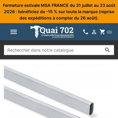
Fermeture estivale MSA FRANCE du 31 juillet au 23 août
2026 : bénéficiez de -15 % sur toute la marque (reprise
des expéditions à compter du 26 août).



shopping_cart
(0)
