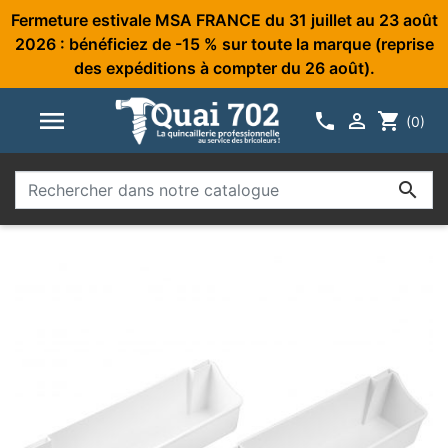
Fermeture estivale MSA FRANCE du 31 juillet au 23 août
2026 : bénéficiez de -15 % sur toute la marque (reprise
des expéditions à compter du 26 août).



shopping_cart
(0)
