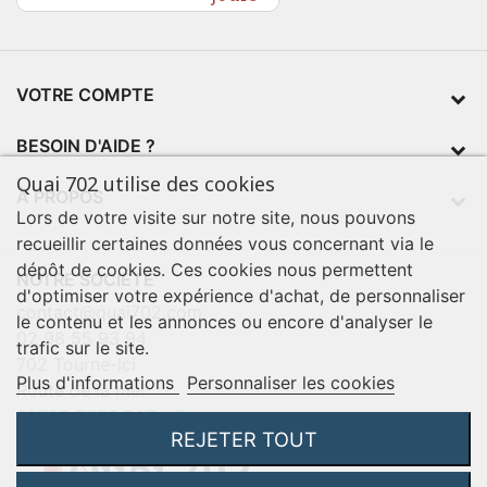
VOTRE COMPTE
BESOIN D'AIDE ?
Quai 702 utilise des cookies
À PROPOS
Lors de votre visite sur notre site, nous pouvons
recueillir certaines données vous concernant via le
dépôt de cookies. Ces cookies nous permettent
NOTRE SOCIÉTÉ
d'optimiser votre expérience d'achat, de personnaliser
contact@quai702.com
le contenu et les annonces ou encore d'analyser le
02 98 55 93 94
trafic sur le site.
702 Tourne-Ici
Plus d'informations
Personnaliser les cookies
Route de la mer
29720 TREOGAT - France
REJETER TOUT