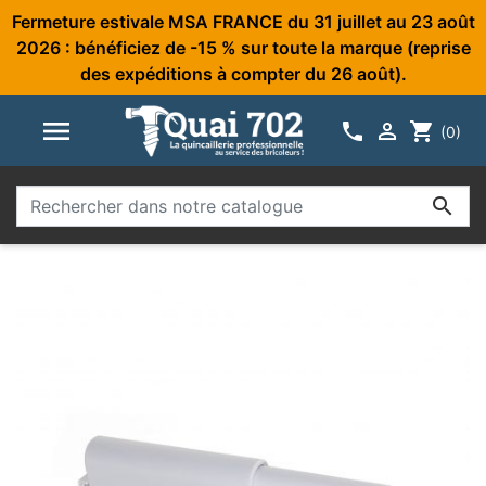
Fermeture estivale MSA FRANCE du 31 juillet au 23 août
2026 : bénéficiez de -15 % sur toute la marque (reprise
des expéditions à compter du 26 août).



shopping_cart
(0)
