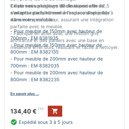
- Il permet un réglage 5D de la porte de ±2,5
Existe sous plusieurs déclinaisons afin de
mm en hauteur, ±2 mm en horizontal et jusqu'à
s'adapter parfaitement à l'espace disponible
+3 mm en profondeur, assurant une intégration
dans votre meuble :
parfaite avec le meuble.
- Pour meuble de 150mm avec hauteur de
- Fabriqué en acier avec une finition gris
700mm : EM 8381935
anthracite et des paniers avec une base en
- Pour meuble de 150mm avec hauteur de
mélamine effet bois, résistant et facile à nettoyer.
800mm : EM 8382135
- Pour meuble de 200mm avec hauteur de
700mm : EM 8382035
- Pour meuble de 200mm avec hauteur de
800mm : EM 8382235
En savoir plus ...
Prix
TTC
134,40 €


Expédié sous 3 à 5 jours