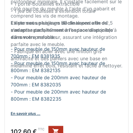
profondeur minimale. Il s'installe facilement sur le
- 1 porte-bouteilles extractible
côté gauche du meuble à l'aide d'un gabarit et
- 1 jeu de coulisses à extension totale
comprend les vis de montage.
- Il permet un réglage 5D de la porte de ±2,5
Existe sous plusieurs déclinaisons afin de
mm en hauteur, ±2 mm en horizontal et jusqu'à
s'adapter parfaitement à l'espace disponible
+3 mm en profondeur, assurant une intégration
dans votre meuble :
parfaite avec le meuble.
- Pour meuble de 150mm avec hauteur de
- Fabriqué en acier avec une finition gris
700mm : EM 8381935
anthracite et des paniers avec une base en
- Pour meuble de 150mm avec hauteur de
mélamine effet bois, résistant et facile à nettoyer.
800mm : EM 8382135
- Pour meuble de 200mm avec hauteur de
700mm : EM 8382035
- Pour meuble de 200mm avec hauteur de
800mm : EM 8382235
En savoir plus ...
Prix
TTC
102,60 €
