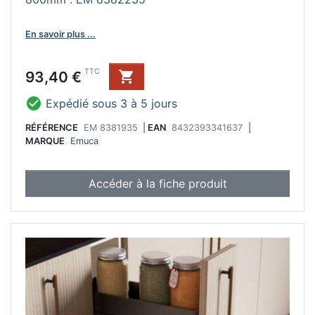
En savoir plus ...
Prix
TTC
93,40 €


Expédié sous 3 à 5 jours
RÉFÉRENCE
EM 8381935
|
EAN
8432393341637
|
MARQUE
Emuca
Accéder à la fiche produit