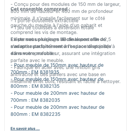
- Conçu pour des modules de 150 mm de largeur,
Cet ensemble comprend :
800 mm de hauteur et 460 mm de profondeur
minimale. Il s'installe facilement sur le côté
- 1 porte-bouteilles extractible
gauche du meuble à l'aide d'un gabarit et
- 1 jeu de coulisses à extension totale
comprend les vis de montage.
- Il permet un réglage 5D de la porte de ±2,5
Existe sous plusieurs déclinaisons afin de
mm en hauteur, ±2 mm en horizontal et jusqu'à
s'adapter parfaitement à l'espace disponible
+3 mm en profondeur, assurant une intégration
dans votre meuble :
parfaite avec le meuble.
- Pour meuble de 150mm avec hauteur de
- Fabriqué en acier avec une finition gris
700mm : EM 8381935
anthracite et des paniers avec une base en
- Pour meuble de 150mm avec hauteur de
mélamine effet bois, résistant et facile à nettoyer.
800mm : EM 8382135
- Pour meuble de 200mm avec hauteur de
700mm : EM 8382035
- Pour meuble de 200mm avec hauteur de
800mm : EM 8382235
En savoir plus ...