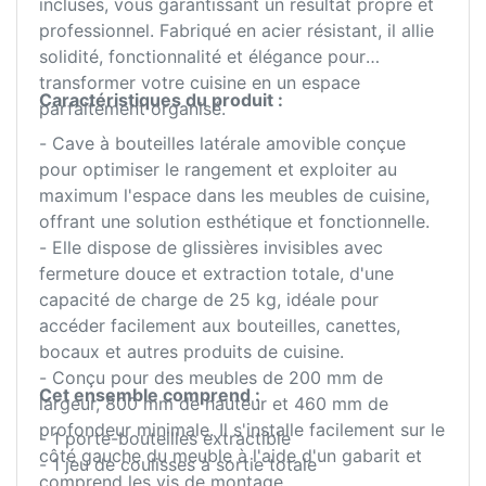
incluses, vous garantissant un résultat propre et
professionnel. Fabriqué en acier résistant, il allie
solidité, fonctionnalité et élégance pour
transformer votre cuisine en un espace
Caractéristiques du produit :
parfaitement organisé.
- Cave à bouteilles latérale amovible conçue
pour optimiser le rangement et exploiter au
maximum l'espace dans les meubles de cuisine,
offrant une solution esthétique et fonctionnelle.
- Elle dispose de glissières invisibles avec
fermeture douce et extraction totale, d'une
capacité de charge de 25 kg, idéale pour
accéder facilement aux bouteilles, canettes,
bocaux et autres produits de cuisine.
- Conçu pour des meubles de 200 mm de
Cet ensemble comprend :
largeur, 800 mm de hauteur et 460 mm de
profondeur minimale. Il s'installe facilement sur le
- 1 porte-bouteilles extractible
côté gauche du meuble à l'aide d'un gabarit et
- 1 jeu de coulisses à sortie totale
comprend les vis de montage.