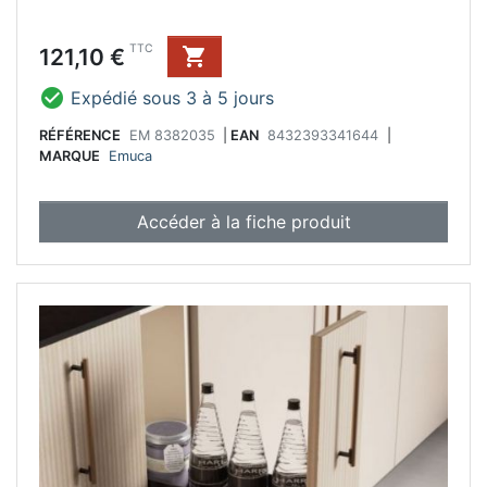
Prix
TTC
121,10 €


Expédié sous 3 à 5 jours
RÉFÉRENCE
EM 8382035
|
EAN
8432393341644
|
MARQUE
Emuca
Accéder à la fiche produit