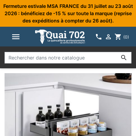
Fermeture estivale MSA FRANCE du 31 juillet au 23 août
2026 : bénéficiez de -15 % sur toute la marque (reprise
des expéditions à compter du 26 août).



shopping_cart
(0)
