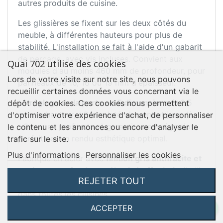
autres produits de cuisine.
Les glissières se fixent sur les deux côtés du
meuble, à différentes hauteurs pour plus de
stabilité. L'installation se fait à l'aide d'un gabarit
de perçage, avec vis incluses. Convient aux
Quai 702 utilise des cookies
modules d'au moins 460 mm de profondeur, pour
Lors de votre visite sur notre site, nous pouvons
panneaux de 16, 18 ou 19 mm d'épaisseur.
recueillir certaines données vous concernant via le
Le
réglage de la porte en 5 dimensions
(±2,5
dépôt de cookies. Ces cookies nous permettent
mm en hauteur, ±2 mm latéralement et jusqu'à
d'optimiser votre expérience d'achat, de personnaliser
+3 mm en profondeur) garantit une intégration
le contenu et les annonces ou encore d'analyser le
parfaite et un rendu esthétique optimal.
trafic sur le site.
Plus d'informations
Personnaliser les cookies
Fabriqué en acier avec
finition gris anthracite et
paniers avec fond en mélaminé effet bois
, il allie
REJETER TOUT
robustesse et raffinement pour un style moderne
dans toutes les cuisines.
ACCEPTER
Caractéristiques du produit :