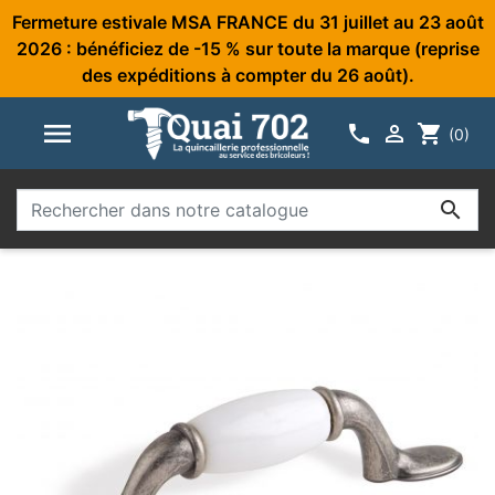
Fermeture estivale MSA FRANCE du 31 juillet au 23 août
2026 : bénéficiez de -15 % sur toute la marque (reprise
des expéditions à compter du 26 août).



shopping_cart
(0)
