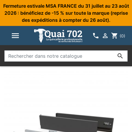
Fermeture estivale MSA FRANCE du 31 juillet au 23 août
2026 : bénéficiez de -15 % sur toute la marque (reprise
des expéditions à compter du 26 août).



shopping_cart
(0)
