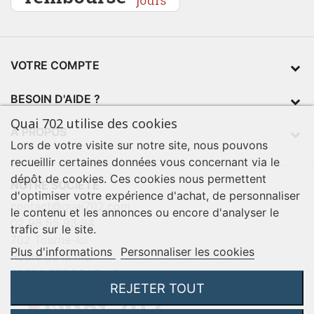
VOTRE COMPTE
BESOIN D'AIDE ?
Quai 702 utilise des cookies
À PROPOS
Lors de votre visite sur notre site, nous pouvons
recueillir certaines données vous concernant via le
dépôt de cookies. Ces cookies nous permettent
NOTRE SOCIÉTÉ
d'optimiser votre expérience d'achat, de personnaliser
contact@quai702.com
le contenu et les annonces ou encore d'analyser le
02 98 55 93 94
trafic sur le site.
702 Tourne-Ici
Plus d'informations
Personnaliser les cookies
Route de la mer
29720 TREOGAT - France
REJETER TOUT