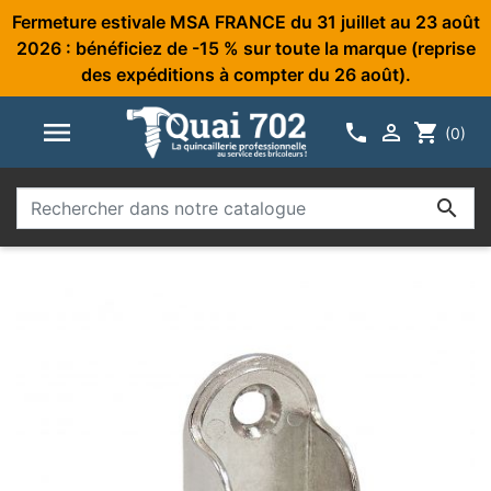
Fermeture estivale MSA FRANCE du 31 juillet au 23 août
2026 : bénéficiez de -15 % sur toute la marque (reprise
des expéditions à compter du 26 août).



shopping_cart
(0)
