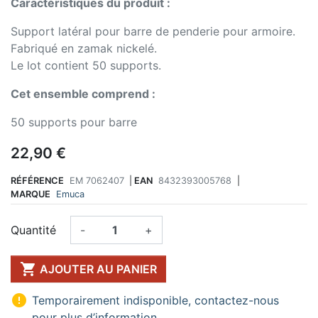
Caractéristiques du produit :
Support latéral pour barre de penderie pour armoire.
Fabriqué en zamak nickelé.
Le lot contient 50 supports.
Cet ensemble comprend :
50 supports pour barre
22,90 €
RÉFÉRENCE
EM 7062407
|
EAN
8432393005768
|
MARQUE
Emuca
Quantité
-
+

AJOUTER AU PANIER

Temporairement indisponible, contactez-nous
pour plus d’information