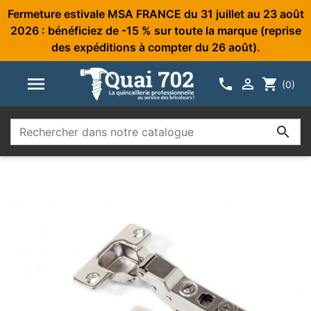
Fermeture estivale MSA FRANCE du 31 juillet au 23 août
2026 : bénéficiez de -15 % sur toute la marque (reprise
des expéditions à compter du 26 août).



shopping_cart
(0)
