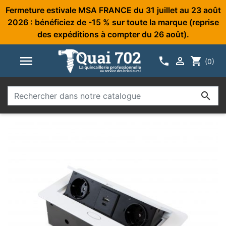
Fermeture estivale MSA FRANCE du 31 juillet au 23 août
2026 : bénéficiez de -15 % sur toute la marque (reprise
des expéditions à compter du 26 août).



shopping_cart
(0)
