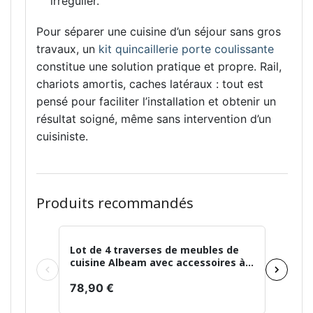
irrégulier.
Pour séparer une cuisine d’un séjour sans gros
travaux, un
kit quincaillerie porte coulissante
constitue une solution pratique et propre. Rail,
chariots amortis, caches latéraux : tout est
pensé pour faciliter l’installation et obtenir un
résultat soigné, même sans intervention d’un
cuisiniste.
Produits recommandés
Lot de 4 traverses de meubles de
Lot de
cuisine Albeam avec accessoires à
montag
visser, Anodisé mat
fermet
78,90 €
Euro, h
41,90 