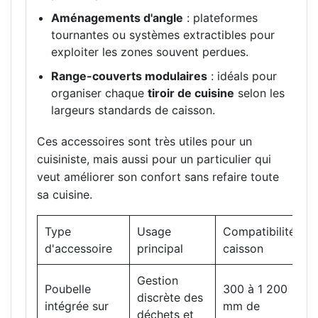
Aménagements d'angle
: plateformes
tournantes ou systèmes extractibles pour
exploiter les zones souvent perdues.
Range-couverts modulaires
: idéals pour
organiser chaque
tiroir de cuisine
selon les
largeurs standards de caisson.
Ces accessoires sont très utiles pour un
cuisiniste, mais aussi pour un particulier qui
veut améliorer son confort sans refaire toute
sa cuisine.
Type
Usage
Compatibilité
C
d'accessoire
principal
caisson
D
Gestion
Poubelle
300 à 1 200
discrète des
1
intégrée sur
mm de
déchets et
o