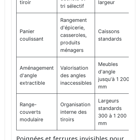
tiroir
largeur
tri sélectif
Rangement
d'épicerie,
S
Panier
Caissons
casseroles,
c
coulissant
standards
produits
6
ménagers
Meubles
Aménagement
Valorisation
P
d'angle
d'angle
des angles
c
jusqu'à 1 200
extractible
inaccessibles
r
mm
Largeurs
Range-
Organisation
standards
C
couverts
interne des
300 à 1 200
a
modulaire
tiroirs
mm
Poignées et ferrures invisibles pour