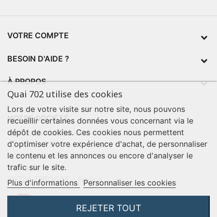
VOTRE COMPTE
BESOIN D'AIDE ?
À PROPOS
Quai 702 utilise des cookies
Lors de votre visite sur notre site, nous pouvons
NOTRE SOCIÉTÉ
recueillir certaines données vous concernant via le
dépôt de cookies. Ces cookies nous permettent
contact@quai702.com
d'optimiser votre expérience d'achat, de personnaliser
02 98 55 93 94
le contenu et les annonces ou encore d'analyser le
702 Tourne-Ici
trafic sur le site.
Route de la mer
29720 TREOGAT - France
Plus d'informations
Personnaliser les cookies
REJETER TOUT