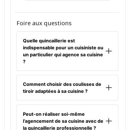
Foire aux questions
Quelle quincaillerie est
indispensable pour un cuisiniste ou
un particulier qui agence sa cuisine
?
Pour bien équiper une cuisine, on commence
par l’essentiel : des
charnières
avec
Comment choisir des coulisses de
amortisseur pour les
portes de placard
, des
tiroir adaptées à sa cuisine ?
coulisses de tiroir à sortie totale pour
accéder facilement au fond d’un
tiroir de
Le bon choix dépend surtout de deux points :
cuisine
, et des systèmes d’
assemblage
la charge à supporter, souvent 30, 40 ou 65
Peut-on réaliser soi-même
discrets pour monter proprement chaque
kg selon les modèles, et la profondeur du
l’agencement de sa cuisine avec de
caisson. Viennent ensuite les finitions utiles au
tiroir de cuisine
. Pour un usage confortable,
la quincaillerie professionnelle ?