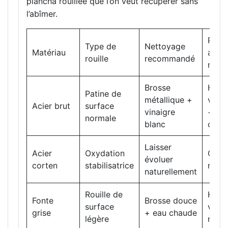
plancha rouillée que l’on veut récupérer sans
l’abîmer.
Prote
Type de
Nettoyage
Matériau
aprè
rouille
recommandé
nett
Brosse
Huile
Patine de
métallique +
végé
Acier brut
surface
vinaigre
+
normale
blanc
culot
Laisser
Acier
Oxydation
Couv
évoluer
corten
stabilisatrice
respi
naturellement
Rouille de
Huile
Fonte
Brosse douce
surface
végé
grise
+ eau chaude
légère
neutr