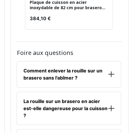
Plaque de cuisson en acier
inoxydable de 82 cm pour brasero
avec grille de 40 cm
384,10 €
Foire aux questions
Comment enlever la rouille sur un
brasero sans l'abîmer ?
Pour
enlever la rouille
sans abîmer le fer ou
l'acier, commencez par retirer les
résidus
La rouille sur un brasero en acier
avec une spatule. Appliquez ensuite un peu
est-elle dangereuse pour la cuisson
de
vinaigre
, laissez agir quelques minutes,
?
puis frottez avec une brosse métallique ou de
la
paille de fer
. Inutile d'insister trop fort :
Une rouille de surface n'est généralement pas