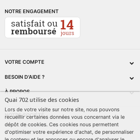
NOTRE ENGAGEMENT
VOTRE COMPTE
BESOIN D'AIDE ?
À PROPOS
Quai 702 utilise des cookies
Lors de votre visite sur notre site, nous pouvons
NOTRE SOCIÉTÉ
recueillir certaines données vous concernant via le
dépôt de cookies. Ces cookies nous permettent
contact@quai702.com
d'optimiser votre expérience d'achat, de personnaliser
02 98 55 93 94
le contenu et les annonces ou encore d'analyser le
702 Tourne-Ici