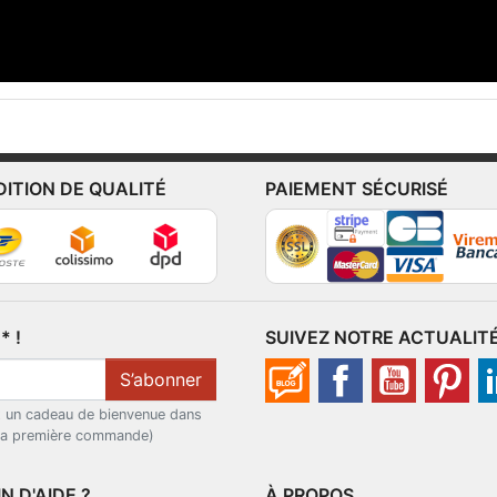
DITION DE QUALITÉ
PAIEMENT SÉCURISÉ
 !
SUIVEZ NOTRE ACTUALIT
S’abonner
t un cadeau de bienvenue dans
 la première commande)
N D'AIDE ?
À PROPOS