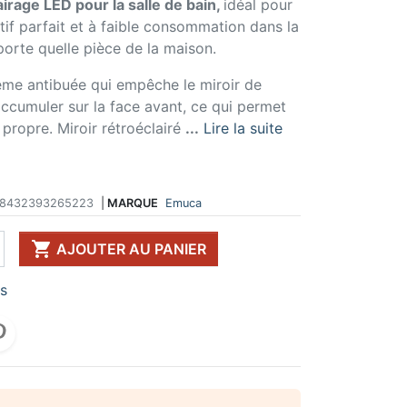
irage LED pour la salle de bain,
idéal pour
tif parfait et à faible consommation dans la
 DE TABLE ET
ERIE ET FIXATION
ÉVIER ET MITIGEUR
CK
e vis
Evier et cuve
porte quelle pièce de la maison.
 de table
u
Mitigeur
tème antibuée qui empêche le miroir de
pour plan de travail
ent d'assemblage
Vidange
 télescopique
on et excentrique
Bacs et accessoires
ccumuler sur la face avant, ce qui permet
ssoires pour pied
llon
Distributeur à savon
 propre. Miroir rétroéclairé
...
Lire la suite
Broyeur de déchets
Egouttoir à vaisselle
Produit d'entretien
8432393265223
|
MARQUE
Emuca
IR EN KIT
UFFE-EAU SOUS ÉVIER

AJOUTER AU PANIER
ESSOIRES POUR ÉLECTROMÉNAGER
rs