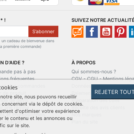
 !
SUIVEZ NOTRE ACTUALIT
S’abonner
t un cadeau de bienvenue dans
 la première commande)
N D'AIDE ?
À PROPOS
nde pas à pas
Qui sommes-nous ?
ions fréquentes
CGV
-
CGU
-
Mentions léga
ison des commandes
Données personnelles
-
Co
cookies
REJETER TOU
r de produit
Paiement sécurisé
 notre site, nous pouvons recueillir
de de devis
Préparation des colis
 concernant via le dépôt de cookies.
ir une remise
Récolte des avis clients
ttent d'optimiser votre expérience
ns et Professionnels
Nos marques
er le contenu et les annonces ou
contacter
Plan du site
ic sur le site.