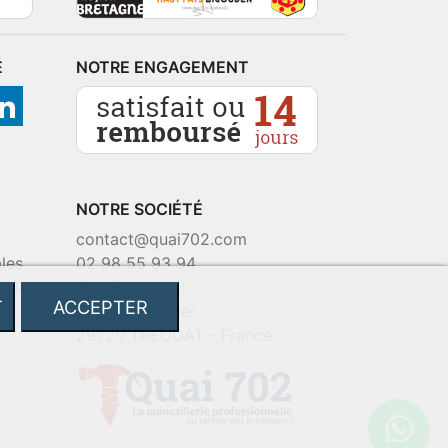
É
NOTRE ENGAGEMENT
NOTRE SOCIÉTÉ
contact@quai702.com
les
02 98 55 93 94
okies
702 Tourne-Ici
T
ACCEPTER
Route de la mer
29720 TREOGAT - France