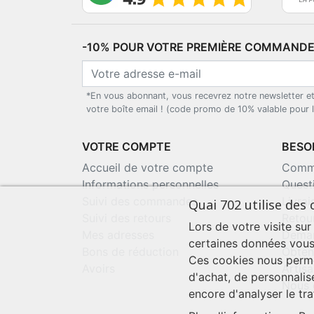
-10% POUR VOTRE PREMIÈRE COMMANDE*
*En vous abonnant, vous recevrez notre newsletter e
votre boîte email ! (code promo de 10% valable pour
VOTRE COMPTE
BESOI
Accueil de votre compte
Comma
Informations personnelles
Quest
Suivi des commandes
Livra
Quai 702 utilise des 
Suivi des retours
Retou
Lors de votre visite sur
Mes adresses
Deman
certaines données vous
Bons de réduction
Obten
Ces cookies nous perme
Avoirs
Artisa
d'achat, de personnalis
Nous 
encore d'analyser le traf