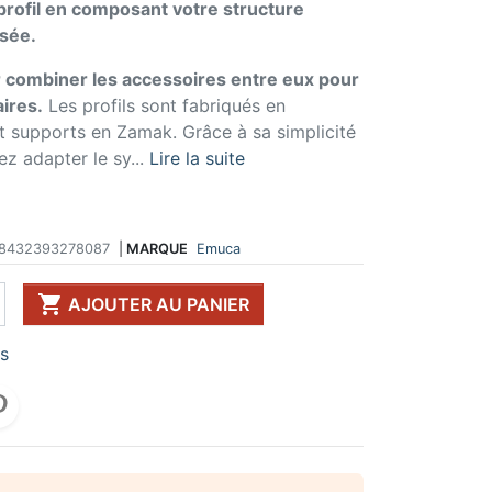
profil en composant votre structure
 DE TABLE ET
ERIE ET FIXATION
ÉVIER ET MITIGEUR
sée.
CK
e vis
Evier et cuve
r combiner les accessoires entre eux pour
 de table
u
Mitigeur
pour plan de travail
ent d'assemblage
Vidange
ires.
Les profils sont fabriqués en
 télescopique
on et excentrique
Bacs et accessoires
t supports en Zamak. Grâce à sa simplicité
ssoires pour pied
llon
Distributeur à savon
z adapter le sy...
Lire la suite
Broyeur de déchets
Egouttoir à vaisselle
Produit d'entretien
8432393278087
|
MARQUE
Emuca
IR EN KIT
UFFE-EAU SOUS ÉVIER

AJOUTER AU PANIER
ESSOIRES POUR ÉLECTROMÉNAGER
rs