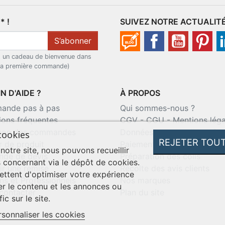
 !
SUIVEZ NOTRE ACTUALIT
S’abonner
t un cadeau de bienvenue dans
 la première commande)
N D'AIDE ?
À PROPOS
nde pas à pas
Qui sommes-nous ?
ions fréquentes
CGV
-
CGU
-
Mentions léga
ison des commandes
Données personnelles
-
Co
cookies
REJETER TOU
r de produit
Paiement sécurisé
 notre site, nous pouvons recueillir
de de devis
Préparation des colis
 concernant via le dépôt de cookies.
ir une remise
Récolte des avis clients
ttent d'optimiser votre expérience
ns et Professionnels
Nos marques
er le contenu et les annonces ou
contacter
Plan du site
ic sur le site.
rsonnaliser les cookies