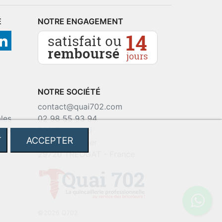
É
NOTRE ENGAGEMENT
NOTRE SOCIÉTÉ
contact@quai702.com
les
02 98 55 93 94
okies
702 Tourne-Ici
T
ACCEPTER
Route de la mer
29720 TREOGAT - France
©2026 Q702