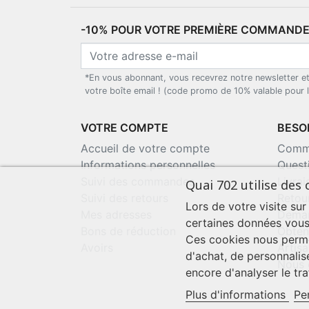
-10% POUR VOTRE PREMIÈRE COMMANDE*
*En vous abonnant, vous recevrez notre newsletter e
votre boîte email ! (code promo de 10% valable pour
VOTRE COMPTE
BESOI
Accueil de votre compte
Comma
Informations personnelles
Quest
Suivi des commandes
Livra
Quai 702 utilise des 
Suivi des retours
Retou
Lors de votre visite sur
Mes adresses
Deman
certaines données vous
Bons de réduction
Obten
Ces cookies nous perme
Avoirs
Artisa
d'achat, de personnalis
Nous 
encore d'analyser le traf
Plus d'informations
Pe