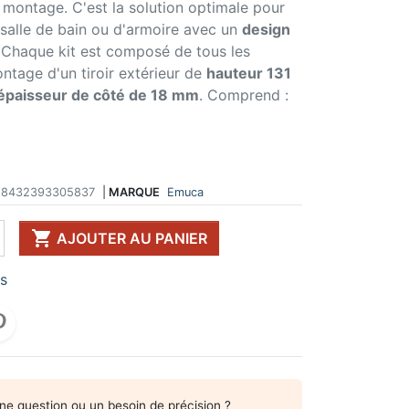
 montage. C'est la solution optimale pour
 DE TABLE ET
ERIE ET FIXATION
ÉVIER ET MITIGEUR
 salle de bain ou d'armoire avec un
design
CK
e vis
Evier et cuve
 Chaque kit est composé de tous les
 de table
u
Mitigeur
ntage d'un tiroir extérieur de
hauteur 131
pour plan de travail
ent d'assemblage
Vidange
épaisseur de côté de 18 mm
. Comprend :
 télescopique
on et excentrique
Bacs et accessoires
ssoires pour pied
llon
Distributeur à savon
Broyeur de déchets
Egouttoir à vaisselle
Produit d'entretien
8432393305837
|
MARQUE
Emuca
IR EN KIT

UFFE-EAU SOUS ÉVIER
AJOUTER AU PANIER
ESSOIRES POUR ÉLECTROMÉNAGER
rs
ne question ou un besoin de précision ?