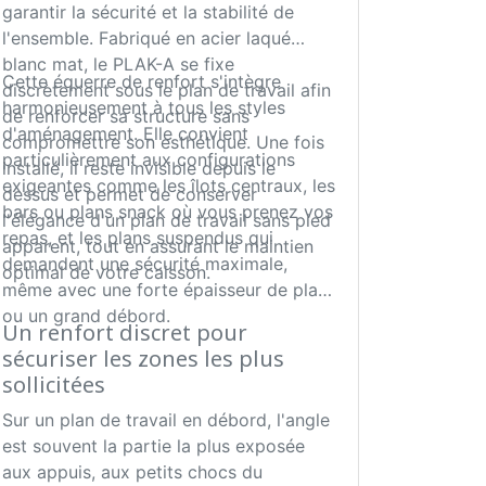
garantir la sécurité et la stabilité de
l'ensemble. Fabriqué en acier laqué
blanc mat, le PLAK-A se fixe
Cette équerre de renfort s'intègre
discrètement sous le plan de travail afin
harmonieusement à tous les styles
de renforcer sa structure sans
d'aménagement. Elle convient
compromettre son esthétique. Une fois
particulièrement aux configurations
installé, il reste invisible depuis le
exigeantes comme les îlots centraux, les
dessus et permet de conserver
bars ou plans snack où vous prenez vos
l'élégance d'un plan de travail sans pied
repas, et les plans suspendus qui
apparent, tout en assurant le maintien
demandent une sécurité maximale,
optimal de votre caisson.
même avec une forte épaisseur de plan
ou un grand débord.
Un renfort discret pour
sécuriser les zones les plus
sollicitées
Sur un plan de travail en débord, l'angle
est souvent la partie la plus exposée
aux appuis, aux petits chocs du