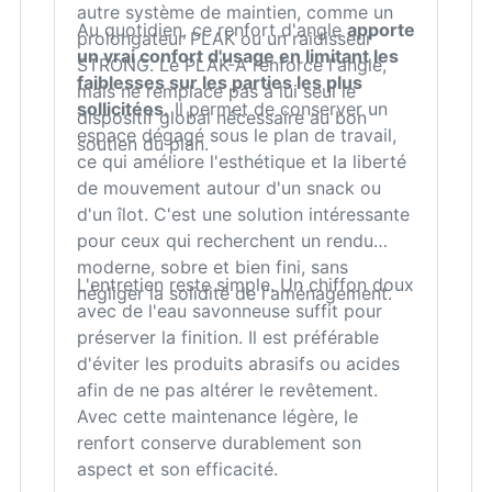
autre système de maintien, comme un
Au quotidien, ce renfort d'angle
apporte
prolongateur PLAK ou un raidisseur
un vrai confort d'usage en limitant les
STRONG. Le PLAK-A renforce l'angle,
faiblesses sur les parties les plus
mais ne remplace pas à lui seul le
sollicitées.
Il permet de conserver un
dispositif global nécessaire au bon
espace dégagé sous le plan de travail,
soutien du plan.
ce qui améliore l'esthétique et la liberté
de mouvement autour d'un snack ou
d'un îlot. C'est une solution intéressante
pour ceux qui recherchent un rendu
moderne, sobre et bien fini, sans
L'entretien reste simple. Un chiffon doux
négliger la solidité de l'aménagement.
avec de l'eau savonneuse suffit pour
préserver la finition. Il est préférable
d'éviter les produits abrasifs ou acides
afin de ne pas altérer le revêtement.
Avec cette maintenance légère, le
renfort conserve durablement son
aspect et son efficacité.