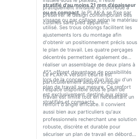
installé sous le plateau, il reste
stratifié d'au moins 21 mm d'épaisseur
pratiquement invisible et contribue à
ou en compact
, le PLAK-A se fixe par
préserver le design contemporain des
vissage ou par collage selon le matériau
cuisines sans pied apparent.
utilisé. Ses trous oblongs facilitent les
ajustements lors du montage afin
d'obtenir un positionnement précis sous
le plan de travail. Les quatre perçages
décentrés permettent également de
réaliser un assemblage de deux plans à
45°, offrant davantage de possibilités
Le PLAK-A version courte est
lors de la conception d'un îlot ou d'un
particulièrement adapté lorsque
plan de travail sur mesure. Ce renfort
l'espace disponible sous le plan de
est exclusivement destiné aux plans
travail est limité tout en nécessitant un
stratifiés et compacts.
renfort d'angle efficace. Il convient
aussi bien aux particuliers qu'aux
professionnels recherchant une solution
robuste, discrète et durable pour
sécuriser un plan de travail en débord