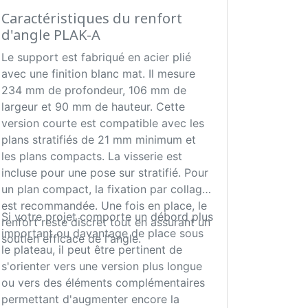
Caractéristiques du renfort
d'angle PLAK-A
Le support est fabriqué en acier plié
avec une finition blanc mat. Il mesure
234 mm de profondeur, 106 mm de
largeur et 90 mm de hauteur. Cette
version courte est compatible avec les
plans stratifiés de 21 mm minimum et
les plans compacts. La visserie est
incluse pour une pose sur stratifié. Pour
un plan compact, la fixation par collage
est recommandée. Une fois en place, le
Si votre projet comporte un débord plus
renfort reste discret tout en assurant un
important ou davantage de place sous
soutien efficace de l'angle.
le plateau, il peut être pertinent de
s'orienter vers une version plus longue
ou vers des éléments complémentaires
permettant d'augmenter encore la