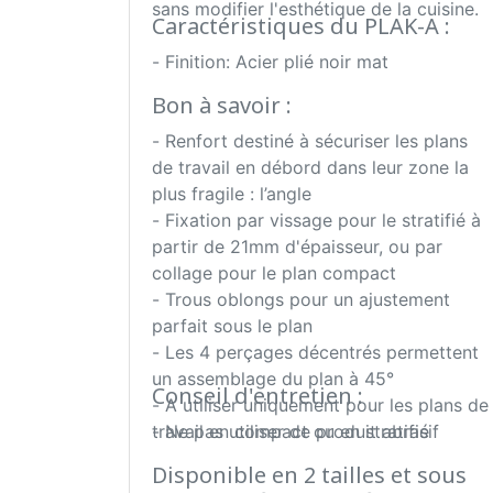
sans modifier l'esthétique de la cuisine.
Caractéristiques du PLAK-A :
- Finition: Acier plié noir mat
Bon à savoir :
- Renfort destiné à sécuriser les plans
de travail en débord dans leur zone la
plus fragile : l’angle
- Fixation par vissage pour le stratifié à
partir de 21mm d'épaisseur, ou par
collage pour le plan compact
- Trous oblongs pour un ajustement
parfait sous le plan
- Les 4 perçages décentrés permettent
un assemblage du plan à 45°
Conseil d'entretien :
- A utiliser uniquement pour les plans de
travail en compact ou en stratifié
- Ne pas utiliser de produit abrasif
Disponible en 2 tailles et sous