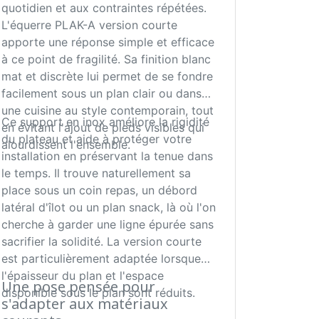
quotidien et aux contraintes répétées.
L'équerre PLAK-A version courte
apporte une réponse simple et efficace
à ce point de fragilité. Sa finition blanc
mat et discrète lui permet de se fondre
facilement sous un plan clair ou dans
une cuisine au style contemporain, tout
Ce support en inox améliore la rigidité
en évitant l'ajout de pieds visibles qui
du plateau et aide à protéger votre
alourdissent l'ensemble.
installation en préservant la tenue dans
le temps. Il trouve naturellement sa
place sous un coin repas, un débord
latéral d'îlot ou un plan snack, là où l'on
cherche à garder une ligne épurée sans
sacrifier la solidité. La version courte
est particulièrement adaptée lorsque
l'épaisseur du plan et l'espace
Une pose pensée pour
disponible sous le plan sont réduits.
s'adapter aux matériaux