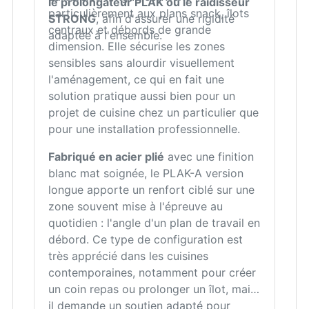
le prolongateur PLAK ou le raidisseur
particulièrement aux plans snack, îlots
STRONG
, afin d'assurer une rigidité
centraux et débords de grande
adaptée à l'ensemble.
dimension. Elle sécurise les zones
sensibles sans alourdir visuellement
l'aménagement, ce qui en fait une
solution pratique aussi bien pour un
projet de cuisine chez un particulier que
pour une installation professionnelle.
Fabriqué en acier plié
avec une finition
blanc mat soignée, le PLAK-A version
longue apporte un renfort ciblé sur une
zone souvent mise à l'épreuve au
quotidien : l'angle d'un plan de travail en
débord. Ce type de configuration est
très apprécié dans les cuisines
contemporaines, notamment pour créer
un coin repas ou prolonger un îlot, mais
il demande un soutien adapté pour