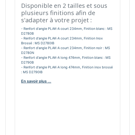
Disponible en 2 tailles et sous
plusieurs finitions afin de
s'adapter à votre projet :
- Renfort d'angle PLAK-A court 234mm, Finition blanc : MS
D2780B
- Renfort d'angle PLAK-A court 234mm, Finition Inox
Brossé : MS D2780IB
- Renfort d'angle PLAK-A court 234mm, Finition noir : MS
D2780N
- Renfort d'angle PLAK-A long 474mm, Finition blanc : MS
D2790B
- Renfort d'angle PLAK-A long 474mm, Finition inox brossé
: MS D2790IB
- Renfort d'angle PLAK-A long 474mm, Finition noir : MS
En savoir plus ...
D2790N