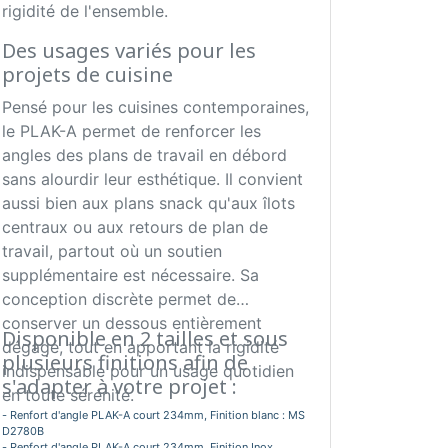
rigidité de l'ensemble.
Des usages variés pour les
projets de cuisine
Pensé pour les cuisines contemporaines,
le PLAK-A permet de renforcer les
angles des plans de travail en débord
sans alourdir leur esthétique. Il convient
aussi bien aux plans snack qu'aux îlots
centraux ou aux retours de plan de
travail, partout où un soutien
supplémentaire est nécessaire. Sa
conception discrète permet de
conserver un dessous entièrement
Disponible en 2 tailles et sous
dégagé, tout en apportant la rigidité
plusieurs finitions afin de
indispensable pour un usage quotidien
s'adapter à votre projet :
en toute sérénité.
- Renfort d'angle PLAK-A court 234mm, Finition blanc : MS
D2780B
- Renfort d'angle PLAK-A court 234mm, Finition Inox