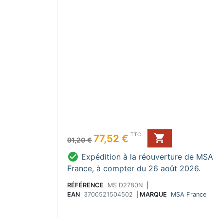
Prix de base
Prix
TTC
77,52 €

91,20 €

Expédition à la réouverture de MSA
France, à compter du 26 août 2026.
RÉFÉRENCE
MS D2780N
|
EAN
3700521504502
|
MARQUE
MSA France