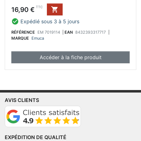
Prix
TTC
16,90 €


Expédié sous 3 à 5 jours
RÉFÉRENCE
EM 7019114
|
EAN
8432393317717
|
MARQUE
Emuca
Accéder à la fiche produit
AVIS CLIENTS
EXPÉDITION DE QUALITÉ