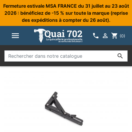
Fermeture estivale MSA FRANCE du 31 juillet au 23 août
2026 : bénéficiez de -15 % sur toute la marque (reprise
des expéditions à compter du 26 août).



shopping_cart
(0)
