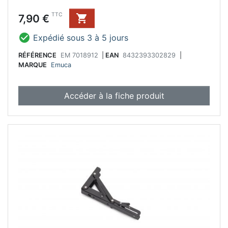
Prix
TTC
7,90 €


Expédié sous 3 à 5 jours
RÉFÉRENCE
EM 7018912
|
EAN
8432393302829
|
MARQUE
Emuca
Accéder à la fiche produit