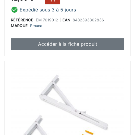

Expédié sous 3 à 5 jours
RÉFÉRENCE
EM 7019012
|
EAN
8432393302836
|
MARQUE
Emuca
Accéder à la fiche produit