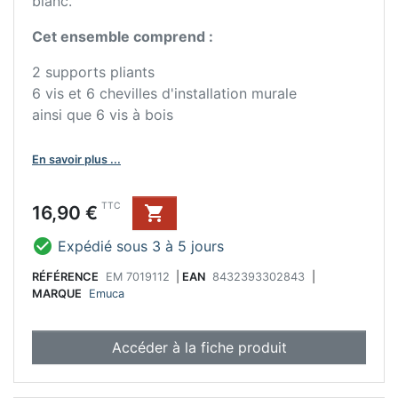
blanc.
Cet ensemble comprend :
2 supports pliants
6 vis et 6 chevilles d'installation murale
ainsi que 6 vis à bois
En savoir plus ...
Prix
TTC
16,90 €


Expédié sous 3 à 5 jours
RÉFÉRENCE
EM 7019112
|
EAN
8432393302843
|
MARQUE
Emuca
Accéder à la fiche produit