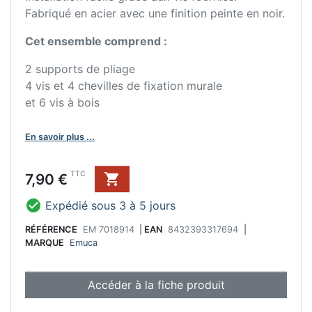
Fabriqué en acier avec une finition peinte en noir.
Cet ensemble comprend :
2 supports de pliage
4 vis et 4 chevilles de fixation murale
et 6 vis à bois
En savoir plus ...
Prix
TTC
7,90 €


Expédié sous 3 à 5 jours
RÉFÉRENCE
EM 7018914
|
EAN
8432393317694
|
MARQUE
Emuca
Accéder à la fiche produit