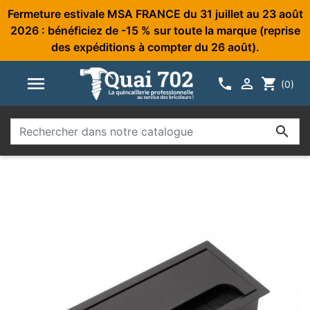
Fermeture estivale MSA FRANCE du 31 juillet au 23 août
2026 : bénéficiez de -15 % sur toute la marque (reprise
des expéditions à compter du 26 août).



shopping_cart
(0)
