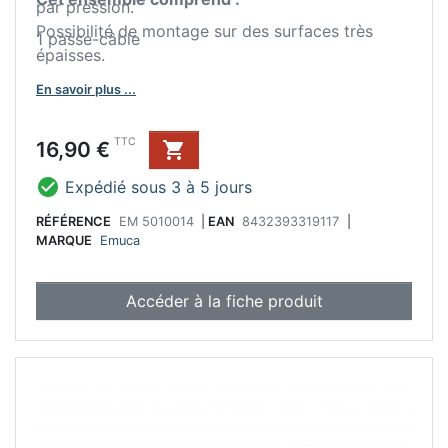
par pression.
Possibilité de montage sur des surfaces très
1 passe-câble
épaisses.
Fabriqué en Aluminium peint en noir.
En savoir plus ...
Prix
TTC
16,90 €


Expédié sous 3 à 5 jours
RÉFÉRENCE
EM 5010014
|
EAN
8432393319117
|
MARQUE
Emuca
Accéder à la fiche produit