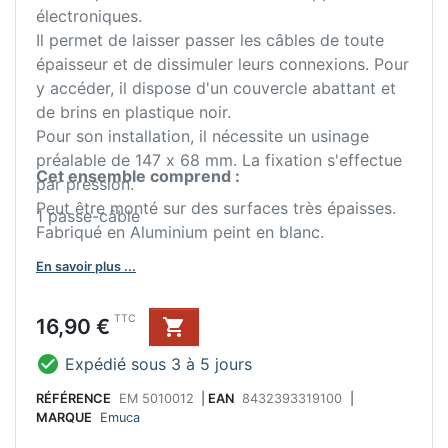
électroniques.
Il permet de laisser passer les câbles de toute
épaisseur et de dissimuler leurs connexions. Pour
y accéder, il dispose d'un couvercle abattant et
de brins en plastique noir.
Pour son installation, il nécessite un usinage
préalable de 147 x 68 mm. La fixation s'effectue
Cet ensemble comprend :
par pression.
Peut être monté sur des surfaces très épaisses.
1 passe-câble
Fabriqué en Aluminium peint en blanc.
En savoir plus ...
Prix
TTC
16,90 €


Expédié sous 3 à 5 jours
RÉFÉRENCE
EM 5010012
|
EAN
8432393319100
|
MARQUE
Emuca