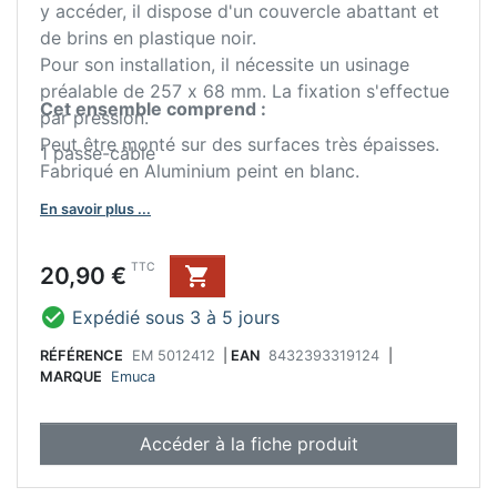
y accéder, il dispose d'un couvercle abattant et
de brins en plastique noir.
Pour son installation, il nécessite un usinage
préalable de 257 x 68 mm. La fixation s'effectue
Cet ensemble comprend :
par pression.
Peut être monté sur des surfaces très épaisses.
1 passe-câble
Fabriqué en Aluminium peint en blanc.
En savoir plus ...
Prix
TTC
20,90 €


Expédié sous 3 à 5 jours
RÉFÉRENCE
EM 5012412
|
EAN
8432393319124
|
MARQUE
Emuca
Accéder à la fiche produit