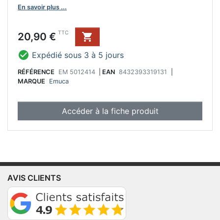
Fabriqué en Aluminium peint en noir.
En savoir plus ...
Prix
TTC
20,90 €


Expédié sous 3 à 5 jours
RÉFÉRENCE
EM 5012414
|
EAN
8432393319131
|
MARQUE
Emuca
Accéder à la fiche produit
AVIS CLIENTS