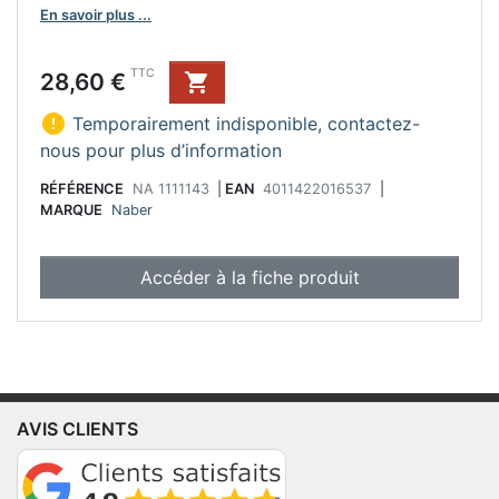
En savoir plus ...
Prix
TTC
28,60 €


Temporairement indisponible, contactez-
nous pour plus d’information
RÉFÉRENCE
NA 1111143
|
EAN
4011422016537
|
MARQUE
Naber
Accéder à la fiche produit
AVIS CLIENTS