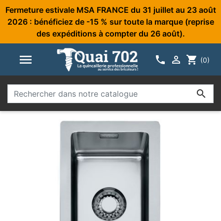
Fermeture estivale MSA FRANCE du 31 juillet au 23 août
2026 : bénéficiez de -15 % sur toute la marque (reprise
des expéditions à compter du 26 août).



shopping_cart
(0)
