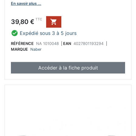
En savoir plus ...
Prix
TTC
39,80 €


Expédié sous 3 à 5 jours
RÉFÉRENCE
NA 1010048
|
EAN
4027801193294
|
MARQUE
Naber
Accéder à la fiche produit