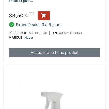
En savoir plus ...
Prix
TTC
33,50 €


Expédié sous 3 à 5 jours
RÉFÉRENCE
NA 1013048
|
EAN
4015211113063
|
MARQUE
Naber
Accéder à la fiche produit