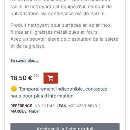
facile, le nettoyant est équipé d'un embout de
pulvérisation. Sa contenance est de 250 ml.
Produit nettoyant pour surfaces en acier inox,
filtres anti-graisses métalliques et fours.
Avec un pouvoir élevé de dissolution de la saleté
et de la graisse.
En savoir plus ...
Prix
TTC
18,50 €


Temporairement indisponible, contactez-
nous pour plus d’information
RÉFÉRENCE
NA 1111142
|
EAN
4011422016643
|
MARQUE
Naber
Accéder à la fiche produit