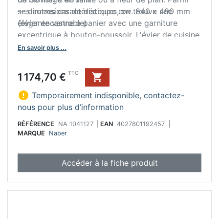
ses autres caractéristiques, on trouve une
— dimensions de découpe env. 840 x 490 mm
élégante vanne à panier avec une garniture
(évier encastrable)
excentrique à bouton-poussoir. L'évier de cuisine
peut être commandé en option avec une
En savoir plus ...
robinetterie assortie. Pour une fixation stable de
la robinetterie, il est équipé d'un banc de
Prix
TTC
1 174,70 €

robinetterie renforcé.

Temporairement indisponible, contactez-
nous pour plus d’information
RÉFÉRENCE
NA 1041127
|
EAN
4027801192457
|
MARQUE
Naber
Accéder à la fiche produit