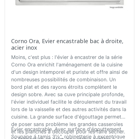
Corno Ora, Evier encastrable bac à droite,
acier inox
Moins, c'est plus : l'évier à encastrer de la série
Corno Ora enrichit l'aménagement de la cuisine
d'un design intemporel et puriste et offre ainsi de
nombreuses possibilités de combinaison. Un
bord plat et des rayons étroits complètent le
design sobre. Avec sa cuve principale profonde,
l'évier individuel facilite le déroulement du travail
lors de la vaisselle et des autres activités dans la
cuisine. La grande surface d'égouttage permet
de poser sans problème les grandes casseroles
Évier encastrable. Avec surface d'égouttement.
et les planches à découper pour les faire sécher.
Soupape á tamis 3½", robinetterie à excentrique