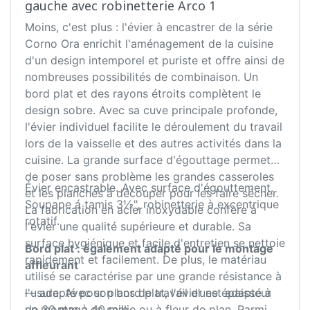
gauche avec robinetterie Arco 1
Moins, c'est plus : l'évier à encastrer de la série
Corno Ora enrichit l'aménagement de la cuisine
d'un design intemporel et puriste et offre ainsi de
nombreuses possibilités de combinaison. Un
bord plat et des rayons étroits complètent le
design sobre. Avec sa cuve principale profonde,
l'évier individuel facilite le déroulement du travail
lors de la vaisselle et des autres activités dans la
cuisine. La grande surface d'égouttage permet
de poser sans problème les grandes casseroles
Évier encastrable. Avec surface d'égouttement.
et les planches à découper pour les faire sécher.
Soupape á tamis 3½", robinetterie à excentrique
La fabrication en acier inoxydable confère à
rotatif.
l'évier une qualité supérieure et durable. Sa
surface hygiénique et facile d'entretien se nettoie
Bord plat : également adapté pour le montage
rapidement et facilement. De plus, le matériau
affleurant
utilisé se caractérise par une grande résistance à
l'usure. Avec son bord plat, l'évier est adapté à
— adapté pour plans de travail d’une épaisseur
un montage en saillie ou à fleur de plan. Parmi
de 30 mm à 40 mm