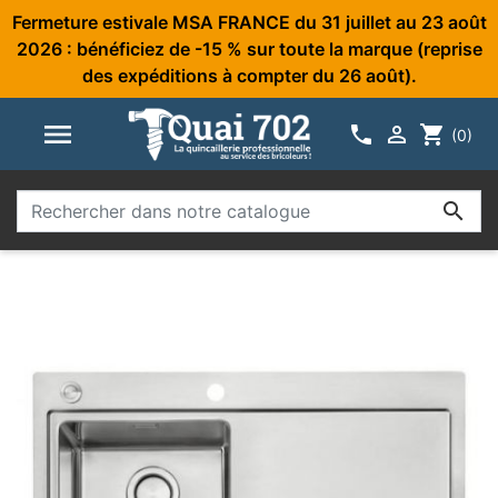
Fermeture estivale MSA FRANCE du 31 juillet au 23 août
2026 : bénéficiez de -15 % sur toute la marque (reprise
des expéditions à compter du 26 août).



shopping_cart
(0)
