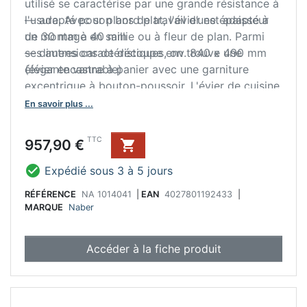
utilisé se caractérise par une grande résistance à
l'usure. Avec son bord plat, l'évier est adapté à
— adapté pour plans de travail d’une épaisseur
un montage en saillie ou à fleur de plan. Parmi
de 30 mm à 40 mm
ses autres caractéristiques, on trouve une
— dimensions de découpe env. 840 x 490 mm
élégante vanne à panier avec une garniture
(évier encastrable)
excentrique à bouton-poussoir. L'évier de cuisine
peut être commandé en option avec une
En savoir plus ...
robinetterie assortie. Pour une fixation stable de
la robinetterie, il est équipé d'un banc de
Prix
TTC
957,90 €

robinetterie renforcé.

Expédié sous 3 à 5 jours
RÉFÉRENCE
NA 1014041
|
EAN
4027801192433
|
MARQUE
Naber
Accéder à la fiche produit