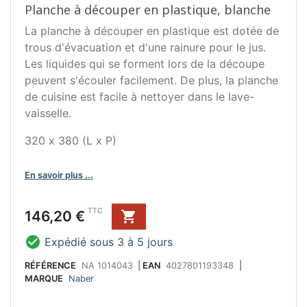
Planche à découper en plastique, blanche
La planche à découper en plastique est dotée de
trous d'évacuation et d'une rainure pour le jus.
Les liquides qui se forment lors de la découpe
peuvent s'écouler facilement. De plus, la planche
de cuisine est facile à nettoyer dans le lave-
vaisselle.
320 x 380 (L x P)
En savoir plus ...
Prix
TTC
146,20 €


Expédié sous 3 à 5 jours
RÉFÉRENCE
NA 1014043
|
EAN
4027801193348
|
MARQUE
Naber