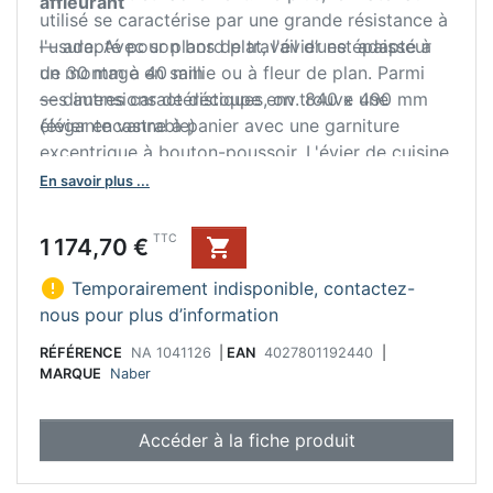
affleurant
utilisé se caractérise par une grande résistance à
l'usure. Avec son bord plat, l'évier est adapté à
— adapté pour plans de travail d’une épaisseur
un montage en saillie ou à fleur de plan. Parmi
de 30 mm à 40 mm
ses autres caractéristiques, on trouve une
— dimensions de découpe env. 840 x 490 mm
élégante vanne à panier avec une garniture
(évier encastrable)
excentrique à bouton-poussoir. L'évier de cuisine
peut être commandé en option avec une
En savoir plus ...
robinetterie assortie. Pour une fixation stable de
la robinetterie, il est équipé d'un banc de
Prix
TTC
1 174,70 €

robinetterie renforcé.

Temporairement indisponible, contactez-
nous pour plus d’information
RÉFÉRENCE
NA 1041126
|
EAN
4027801192440
|
MARQUE
Naber
Accéder à la fiche produit