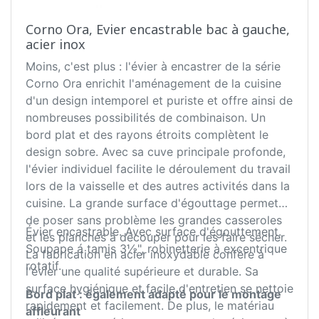
Corno Ora, Evier encastrable bac à gauche,
acier inox
Moins, c'est plus : l'évier à encastrer de la série
Corno Ora enrichit l'aménagement de la cuisine
d'un design intemporel et puriste et offre ainsi de
nombreuses possibilités de combinaison. Un
bord plat et des rayons étroits complètent le
design sobre. Avec sa cuve principale profonde,
l'évier individuel facilite le déroulement du travail
lors de la vaisselle et des autres activités dans la
cuisine. La grande surface d'égouttage permet
de poser sans problème les grandes casseroles
Évier encastrable. Avec surface d'égouttement.
et les planches à découper pour les faire sécher.
Soupape á tamis 3½", robinetterie à excentrique
La fabrication en acier inoxydable confère à
rotatif.
l'évier une qualité supérieure et durable. Sa
surface hygiénique et facile d'entretien se nettoie
Bord plat : également adapté pour le montage
rapidement et facilement. De plus, le matériau
affleurant