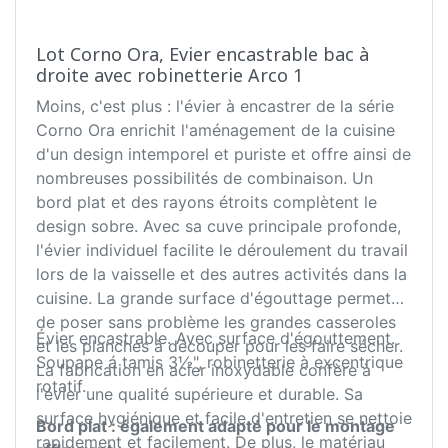
Lot Corno Ora, Evier encastrable bac à
droite avec robinetterie Arco 1
Moins, c'est plus : l'évier à encastrer de la série
Corno Ora enrichit l'aménagement de la cuisine
d'un design intemporel et puriste et offre ainsi de
nombreuses possibilités de combinaison. Un
bord plat et des rayons étroits complètent le
design sobre. Avec sa cuve principale profonde,
l'évier individuel facilite le déroulement du travail
lors de la vaisselle et des autres activités dans la
cuisine. La grande surface d'égouttage permet
de poser sans problème les grandes casseroles
Évier encastrable. Avec surface d'égouttement.
et les planches à découper pour les faire sécher.
Soupape á tamis 3½", robinetterie à excentrique
La fabrication en acier inoxydable confère à
rotatif.
l'évier une qualité supérieure et durable. Sa
surface hygiénique et facile d'entretien se nettoie
Bord plat : également adapté pour le montage
rapidement et facilement. De plus, le matériau