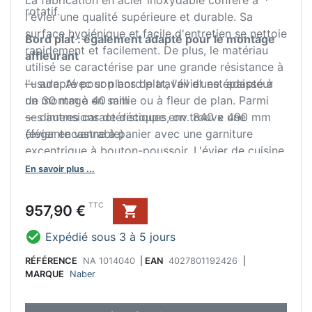
La fabrication en acier inoxydable confère à
rotatif.
l'évier une qualité supérieure et durable. Sa
surface hygiénique et facile d'entretien se nettoie
Bord plat : également adapté pour le montage
rapidement et facilement. De plus, le matériau
affleurant
utilisé se caractérise par une grande résistance à
l'usure. Avec son bord plat, l'évier est adapté à
— adapté pour plans de travail d’une épaisseur
un montage en saillie ou à fleur de plan. Parmi
de 30 mm à 40 mm
ses autres caractéristiques, on trouve une
— dimensions de découpe env. 840 x 490 mm
élégante vanne à panier avec une garniture
(évier encastrable)
excentrique à bouton-poussoir. L'évier de cuisine
peut être commandé en option avec une
En savoir plus ...
robinetterie assortie. Pour une fixation stable de
la robinetterie, il est équipé d'un banc de
Prix
TTC
957,90 €

robinetterie renforcé.

Expédié sous 3 à 5 jours
RÉFÉRENCE
NA 1014040
|
EAN
4027801192426
|
MARQUE
Naber