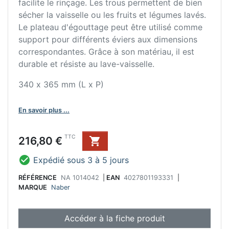
facilite le rinçage. Les trous permettent de bien
sécher la vaisselle ou les fruits et légumes lavés.
Le plateau d'égouttage peut être utilisé comme
support pour différents éviers aux dimensions
correspondantes. Grâce à son matériau, il est
durable et résiste au lave-vaisselle.
340 x 365 mm (L x P)
En savoir plus ...
Prix
TTC
216,80 €


Expédié sous 3 à 5 jours
RÉFÉRENCE
NA 1014042
|
EAN
4027801193331
|
MARQUE
Naber
Accéder à la fiche produit