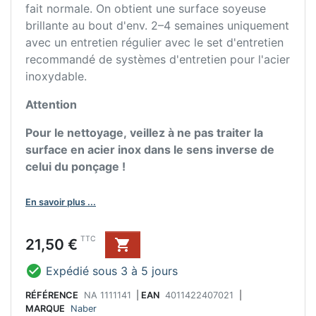
fait normale. On obtient une surface soyeuse
brillante au bout d'env. 2–4 semaines uniquement
avec un entretien régulier avec le set d'entretien
recommandé de systèmes d'entretien pour l'acier
inoxydable.
Attention
Pour le nettoyage, veillez à ne pas traiter la
surface en acier inox dans le sens inverse de
celui du ponçage !
En savoir plus ...
Prix
TTC
21,50 €


Expédié sous 3 à 5 jours
RÉFÉRENCE
NA 1111141
|
EAN
4011422407021
|
MARQUE
Naber