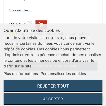
En savoir plus ...
Prix
TTC
18,50 €

Quai 702 utilise des cookies

Temporairement indisponible, contactez-
Lors de votre visite sur notre site, nous pouvons
nous pour plus d’information
recueillir certaines données vous concernant via le
RÉFÉRENCE
NA 1111142
|
EAN
4011422016643
|
dépôt de cookies. Ces cookies nous permettent
MARQUE
Naber
d'optimiser votre expérience d'achat, de personnaliser
le contenu et les annonces ou encore d'analyser le
Accéder à la fiche produit
trafic sur le site.
Plus d'informations
Personnaliser les cookies
REJETER TOUT
ACCEPTER