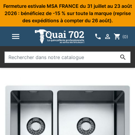
Fermeture estivale MSA FRANCE du 31 juillet au 23 août
2026 : bénéficiez de -15 % sur toute la marque (reprise
des expéditions à compter du 26 août).



shopping_cart
(0)
