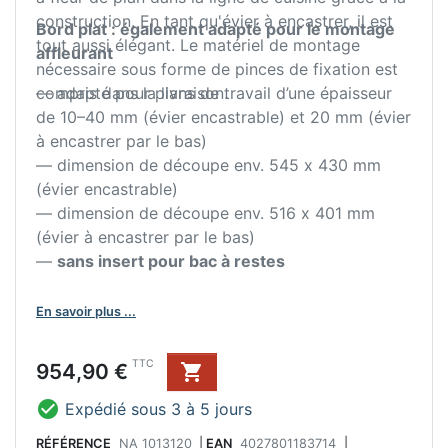
construction. En tant qu'évier à encastrer, il est
Bord plat : également adapté pour le montage
tout aussi élégant. Le matériel de montage
affleurant
nécessaire sous forme de pinces de fixation est
compris dans la livraison.
— adapté pour plans de travail d’une épaisseur
de 10–40 mm (évier encastrable) et 20 mm (évier
à encastrer par le bas)
— dimension de découpe env. 545 x 430 mm
(évier encastrable)
— dimension de découpe env. 516 x 401 mm
(évier à encastrer par le bas)
—
sans insert pour bac à restes
En savoir plus ...
Prix
TTC
954,90 €


Expédié sous 3 à 5 jours
RÉFÉRENCE
NA 1013120
|
EAN
4027801183714
|