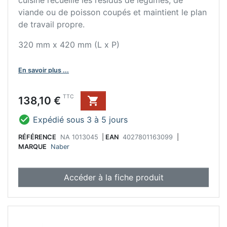
viande ou de poisson coupés et maintient le plan
de travail propre.
320 mm x 420 mm (L x P)
En savoir plus ...
Prix
TTC
138,10 €


Expédié sous 3 à 5 jours
RÉFÉRENCE
NA 1013045
|
EAN
4027801163099
|
MARQUE
Naber
Accéder à la fiche produit