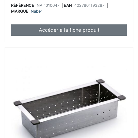
RÉFÉRENCE
NA 1010047
|
EAN
4027801193287
|
MARQUE
Naber
Accéder à la fiche produit