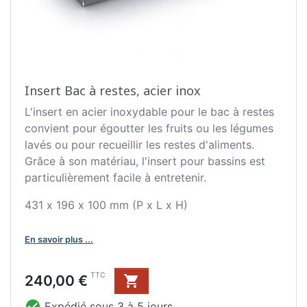
Insert Bac à restes, acier inox
L'insert en acier inoxydable pour le bac à restes
convient pour égoutter les fruits ou les légumes
lavés ou pour recueillir les restes d'aliments.
Grâce à son matériau, l'insert pour bassins est
particulièrement facile à entretenir.
431 x 196 x 100 mm (P x L x H)
En savoir plus ...
Prix
TTC
240,00 €


Expédié sous 3 à 5 jours