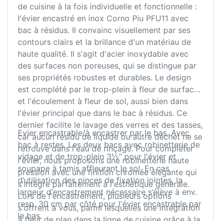
de cuisine à la fois individuelle et fonctionnelle :
l'évier encastré en inox Corno Piu PFU11 avec
bac à résidus. Il convainc visuellement par ses
contours clairs et la brillance d'un matériau de
haute qualité. Il s'agit d'acier inoxydable avec
des surfaces non poreuses, qui se distingue par
ses propriétés robustes et durables. Le design
est complété par le trop-plein à fleur de surface
et l'écoulement à fleur de sol, aussi bien dans
l'évier principal que dans le bac à résidus. Ce
dernier facilite le lavage des verres et des tasses,
Evier encastrable/à encastrer par le bas. Avec
car aucun résidu de liquide ou autre déchet ne se
bac à restes. Les deux bacs avec robinetterie de
retrouve dans l'eau de rinçage. Pour compléter
vidage et de trop-plein 3½" pour l'évier et
l'évier, nous proposons une robinetterie haute
soupape à tamis affleurant le sol. En cas
pression avec une finition chromée élégante qui
d’utilisation des pinces de fixation jointes, la
s'intègre parfaitement à l'esthétique générale.
largeur d‘encastrement nécessaire s’élève à env.
Lors de l'encastrement, plusieurs options
resp. 30 cm par côté pour l'évier encastrable par
s'offrent à vous, parmi lesquelles une intégration
le bas.
à fleur de plan dans la ligne de cuisine grâce à la