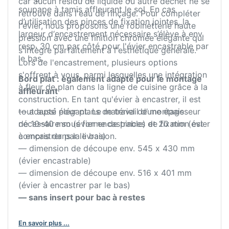
car aucun résidu de liquide ou autre déchet ne se
soupape à tamis affleurant le sol. En cas
retrouve dans l'eau de rinçage. Pour compléter
d’utilisation des pinces de fixation jointes, la
l'évier, nous proposons une robinetterie haute
largeur d‘encastrement nécessaire s’élève à env.
pression avec une finition chromée élégante qui
resp. 30 cm par côté pour l'évier encastrable par
s'intègre parfaitement à l'esthétique générale.
le bas.
Lors de l'encastrement, plusieurs options
s'offrent à vous, parmi lesquelles une intégration
Bord plat : également adapté pour le montage
à fleur de plan dans la ligne de cuisine grâce à la
affleurant
construction. En tant qu'évier à encastrer, il est
tout aussi élégant. Le matériel de montage
— adapté pour plans de travail d’une épaisseur
nécessaire sous forme de pinces de fixation est
de 10–40 mm (évier encastrable) et 20 mm (évier
compris dans la livraison.
à encastrer par le bas)
— dimension de découpe env. 545 x 430 mm
(évier encastrable)
— dimension de découpe env. 516 x 401 mm
(évier à encastrer par le bas)
— sans insert pour bac à restes
En savoir plus ...