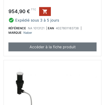
Prix
TTC
954,90 €


Expédié sous 3 à 5 jours
RÉFÉRENCE
NA 1013121
|
EAN
4027801183738
|
MARQUE
Naber
Accéder à la fiche produit