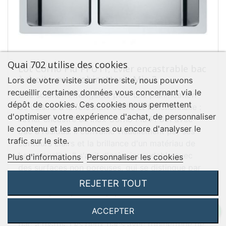
Quai 702 utilise des cookies
Lot Corno Piu PFU11, Evier encastrable bac
à droite avec robinetterie Mio 3
Lors de votre visite sur notre site, nous pouvons
recueillir certaines données vous concernant via le
Une solution intelligente pour une planification
dépôt de cookies. Ces cookies nous permettent
de cuisine à la fois individuelle et fonctionnelle :
d'optimiser votre expérience d'achat, de personnaliser
l'évier encastré en inox Corno Piu PFU11 avec
le contenu et les annonces ou encore d'analyser le
bac à résidus. Il convainc visuellement par ses
trafic sur le site.
contours clairs et la brillance d'un matériau de
haute qualité. Il s'agit d'acier inoxydable avec
Plus d'informations
Personnaliser les cookies
des surfaces non poreuses, qui se distingue par
ses propriétés robustes et durables. Le design
REJETER TOUT
est complété par le trop-plein à fleur de surface
et l'écoulement à fleur de sol, aussi bien dans
ACCEPTER
Evier encastrable/à encastrer par le bas. Avec
l'évier principal que dans le bac à résidus. Ce
bac à restes. Les deux bacs avec robinetterie de