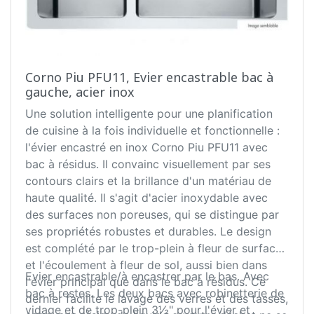
Corno Piu PFU11, Evier encastrable bac à
gauche, acier inox
Une solution intelligente pour une planification
de cuisine à la fois individuelle et fonctionnelle :
l'évier encastré en inox Corno Piu PFU11 avec
bac à résidus. Il convainc visuellement par ses
contours clairs et la brillance d'un matériau de
haute qualité. Il s'agit d'acier inoxydable avec
des surfaces non poreuses, qui se distingue par
ses propriétés robustes et durables. Le design
est complété par le trop-plein à fleur de surface
et l'écoulement à fleur de sol, aussi bien dans
Evier encastrable/à encastrer par le bas. Avec
l'évier principal que dans le bac à résidus. Ce
bac à restes. Les deux bacs avec robinetterie de
dernier facilite le lavage des verres et des tasses,
vidage et de trop-plein 3½" pour l'évier et