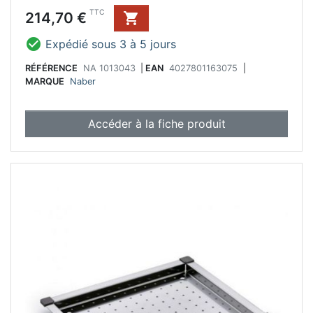
Prix
TTC
214,70 €


Expédié sous 3 à 5 jours
RÉFÉRENCE
NA 1013043
|
EAN
4027801163075
|
MARQUE
Naber
Accéder à la fiche produit