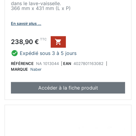
dans le lave-vaisselle.
366 mm x 431 mm (L x P)
En savoir plus ...
Prix
TTC
238,90 €


Expédié sous 3 à 5 jours
RÉFÉRENCE
NA 1013044
|
EAN
4027801163082
|
MARQUE
Naber
Accéder à la fiche produit