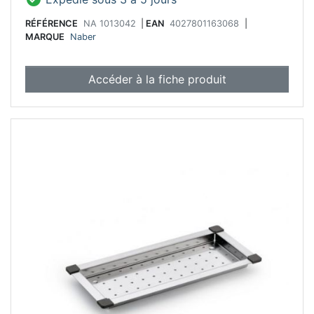
RÉFÉRENCE
NA 1013042
|
EAN
4027801163068
|
MARQUE
Naber
Accéder à la fiche produit