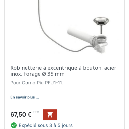
Robinetterie à excentrique à bouton, acier
inox, forage Ø 35 mm
Pour Corno Piu PFU1-11.
En savoir plus ...
Prix
TTC
67,50 €


Expédié sous 3 à 5 jours