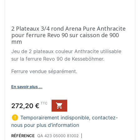
2 Plateaux 3/4 rond Arena Pure Anthracite
pour ferrure Revo 90 sur caisson de 900
mm
Jeu de 2 plateaux couleur Anthracite utilisable
sur la ferrure Revo 90 de Kesseböhmer.
Ferrure vendue séparément.
En savoir plus ...
Prix
TTC
272,20 €


Temporairement indisponible, contactez-
nous pour plus d’information
RÉFÉRENCE
QA 423 05000 81002
|