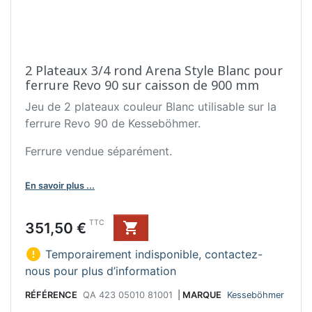
2 Plateaux 3/4 rond Arena Style Blanc pour
ferrure Revo 90 sur caisson de 900 mm
Jeu de 2 plateaux couleur Blanc utilisable sur la
ferrure Revo 90 de Kesseböhmer.
Ferrure vendue séparément.
En savoir plus ...
Prix
TTC
351,50 €


Temporairement indisponible, contactez-
nous pour plus d’information
RÉFÉRENCE
QA 423 05010 81001
|
MARQUE
Kesseböhmer