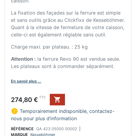
caisson.
La fixation des façades sur la ferrure est simple
et sans outils grâce au Clickfixx de Kesseböhmer.
Quant à la vitesse de fermeture de votre caisson,
celle-ci est également réglable sans outil.
Charge maxi. par plateau. : 25 kg
Attention :
la ferrure Revo 90 est vendue seule.
Les plateaux sont à commander séparément.
En savoir plus ...
Prix
TTC
274,80 €


Temporairement indisponible, contactez-
nous pour plus d’information
RÉFÉRENCE
QA 423 05000 00002
|
MARQUE
Kesseböhmer