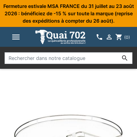
Fermeture estivale MSA FRANCE du 31 juillet au 23 août
2026 : bénéficiez de -15 % sur toute la marque (reprise
des expéditions à compter du 26 août).



shopping_cart
(0)
