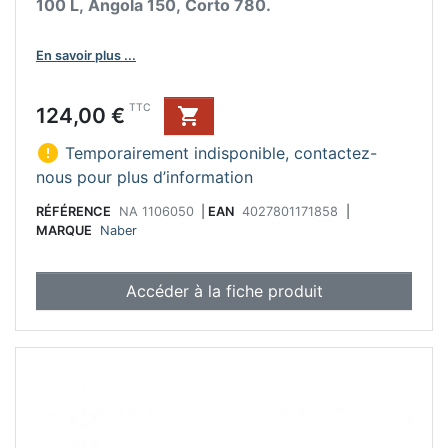
100 L, Angola 150, Corto 780.
En savoir plus ...
Prix
TTC
124,00 €


Temporairement indisponible, contactez-
nous pour plus d’information
RÉFÉRENCE
NA 1106050
|
EAN
4027801171858
|
MARQUE
Naber
Accéder à la fiche produit