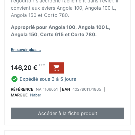
l'égouttoir s'accroche facilement dans l'évier. Il
convient aux éviers Angola 100, Angola 100 L,
Angola 150 et Corto 780.
Approprié pour Angola 100, Angola 100 L,
Angola 150, Corto 615 et Corto 780.
En savoir plus ...
Prix
TTC
146,20 €


Expédié sous 3 à 5 jours
RÉFÉRENCE
NA 1106051
|
EAN
4027801171865
|
MARQUE
Naber
Accéder à la fiche produit