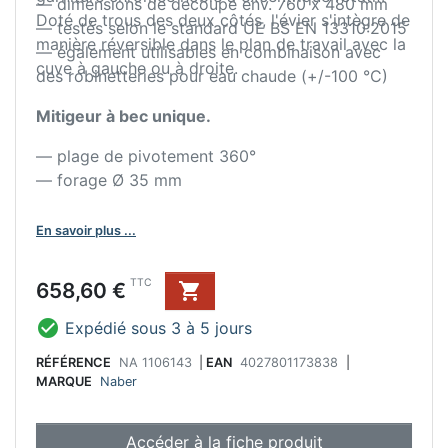
— dimensions de découpe env. 760 x 480 mm
Doté de trous des deux côtés, l'évier s'intègre de
— testés selon le standard UE BS EN 13310:2015
manière réversible dans le plan de travail avec la
— également utilisables en combinaison avec
cuve à gauche ou à droite.
des robinetteries pour eau chaude (+/-100 °C)
Mitigeur à bec unique.
— plage de pivotement 360°
— forage Ø 35 mm
En savoir plus ...
Prix
TTC
658,60 €


Expédié sous 3 à 5 jours
RÉFÉRENCE
NA 1106143
|
EAN
4027801173838
|
MARQUE
Naber
Accéder à la fiche produit