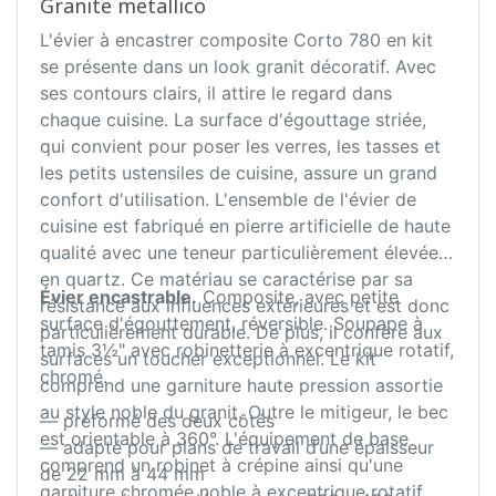
Granite metallico
L'évier à encastrer composite Corto 780 en kit
se présente dans un look granit décoratif. Avec
ses contours clairs, il attire le regard dans
chaque cuisine. La surface d'égouttage striée,
qui convient pour poser les verres, les tasses et
les petits ustensiles de cuisine, assure un grand
confort d'utilisation. L'ensemble de l'évier de
cuisine est fabriqué en pierre artificielle de haute
qualité avec une teneur particulièrement élevée
en quartz. Ce matériau se caractérise par sa
Évier encastrable.
Composite, avec petite
résistance aux influences extérieures et est donc
surface d'égouttement, réversible. Soupape à
particulièrement durable. De plus, il confère aux
tamis 3½" avec robinetterie à excentrique rotatif,
surfaces un toucher exceptionnel. Le kit
chromé.
comprend une garniture haute pression assortie
au style noble du granit. Outre le mitigeur, le bec
— préformé des deux côtés
est orientable à 360°. L'équipement de base
— adapté pour plans de travail d’une épaisseur
comprend un robinet à crépine ainsi qu'une
de 22 mm à 44 mm
garniture chromée noble à excentrique rotatif.