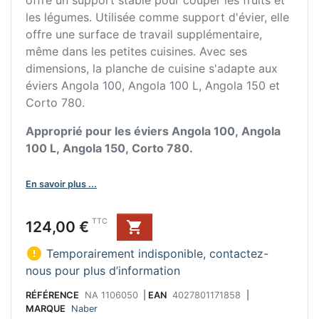
offre un support stable pour couper les fruits et
les légumes. Utilisée comme support d'évier, elle
offre une surface de travail supplémentaire,
même dans les petites cuisines. Avec ses
dimensions, la planche de cuisine s'adapte aux
éviers Angola 100, Angola 100 L, Angola 150 et
Corto 780.
Approprié pour les éviers Angola 100, Angola
100 L, Angola 150, Corto 780.
En savoir plus ...
Prix
TTC
124,00 €


Temporairement indisponible, contactez-
nous pour plus d’information
RÉFÉRENCE
NA 1106050
|
EAN
4027801171858
|
MARQUE
Naber