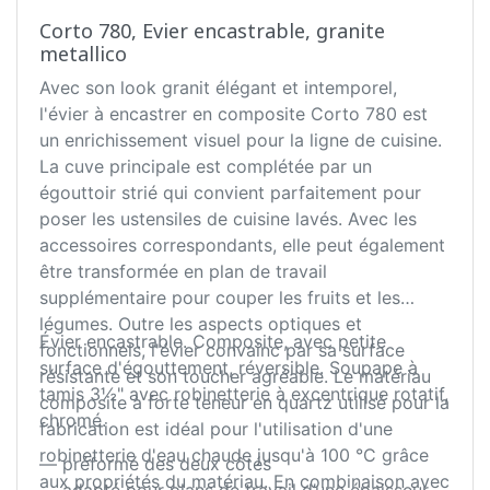
Corto 780, Evier encastrable, granite
metallico
Avec son look granit élégant et intemporel,
l'évier à encastrer en composite Corto 780 est
un enrichissement visuel pour la ligne de cuisine.
La cuve principale est complétée par un
égouttoir strié qui convient parfaitement pour
poser les ustensiles de cuisine lavés. Avec les
accessoires correspondants, elle peut également
être transformée en plan de travail
supplémentaire pour couper les fruits et les
légumes. Outre les aspects optiques et
Évier encastrable. Composite, avec petite
fonctionnels, l'évier convainc par sa surface
surface d'égouttement, réversible. Soupape à
résistante et son toucher agréable. Le matériau
tamis 3½" avec robinetterie à excentrique rotatif,
composite à forte teneur en quartz utilisé pour la
chromé.
fabrication est idéal pour l'utilisation d'une
robinetterie d'eau chaude jusqu'à 100 °C grâce
— préformé des deux côtés
aux propriétés du matériau. En combinaison avec