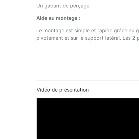
Un gabarit de perçage.
Aide au montage :
Le montage est simple et rapide grâce au ga
pivotement et sur le support latéral. Les 2 
Vidéo de présentation