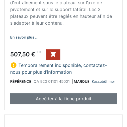
d’entraînement sous le plateau, sur l’axe de
pivotement et sur le support latéral. Les 2
plateaux peuvent être réglés en hauteur afin de
s'adapter à leur contenu.
En savoir plus ...
Prix
TTC
507,50 €


Temporairement indisponible, contactez-
nous pour plus d’information
RÉFÉRENCE
QA 923 01101 45001
|
MARQUE
Kesseböhmer
Accéder à la fiche produit