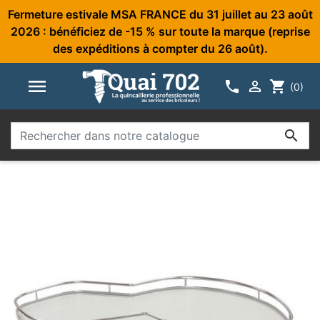
Fermeture estivale MSA FRANCE du 31 juillet au 23 août
2026 : bénéficiez de -15 % sur toute la marque (reprise
des expéditions à compter du 26 août).



shopping_cart
(0)
