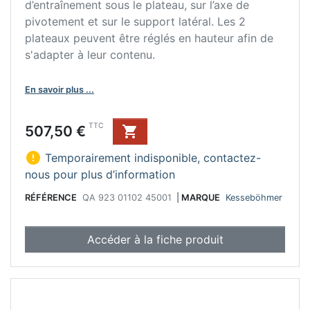
d’entraînement sous le plateau, sur l’axe de
pivotement et sur le support latéral. Les 2
plateaux peuvent être réglés en hauteur afin de
s'adapter à leur contenu.
En savoir plus ...
Prix
TTC
507,50 €


Temporairement indisponible, contactez-
nous pour plus d’information
RÉFÉRENCE
QA 923 01102 45001
|
MARQUE
Kesseböhmer
Accéder à la fiche produit