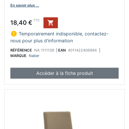
En savoir plus ...
Prix
TTC
18,40 €


Temporairement indisponible, contactez-
nous pour plus d’information
RÉFÉRENCE
NA 1111139
|
EAN
4011422406994
|
MARQUE
Naber
Accéder à la fiche produit