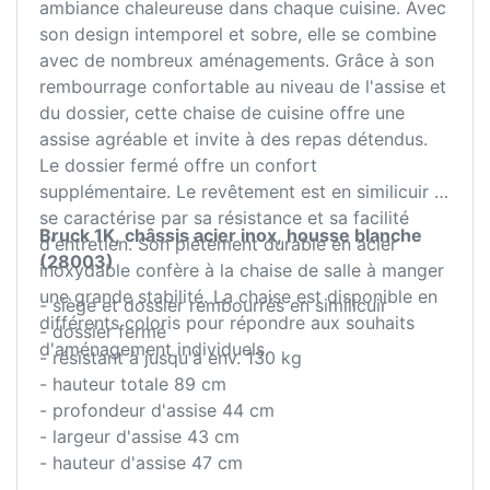
ambiance chaleureuse dans chaque cuisine. Avec
son design intemporel et sobre, elle se combine
avec de nombreux aménagements. Grâce à son
rembourrage confortable au niveau de l'assise et
du dossier, cette chaise de cuisine offre une
assise agréable et invite à des repas détendus.
Le dossier fermé offre un confort
supplémentaire. Le revêtement est en similicuir et
se caractérise par sa résistance et sa facilité
Bruck 1K, châssis acier inox, housse blanche
d'entretien. Son piètement durable en acier
(28003)
inoxydable confère à la chaise de salle à manger
une grande stabilité. La chaise est disponible en
- siège et dossier rembourrés en similicuir
différents coloris pour répondre aux souhaits
- dossier fermé
d'aménagement individuels.
- résistant à jusqu'à env. 130 kg
- hauteur totale 89 cm
- profondeur d'assise 44 cm
- largeur d'assise 43 cm
- hauteur d'assise 47 cm