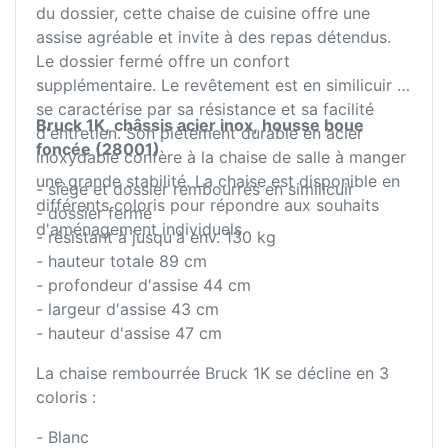
du dossier, cette chaise de cuisine offre une
assise agréable et invite à des repas détendus.
Le dossier fermé offre un confort
supplémentaire. Le revêtement est en similicuir et
se caractérise par sa résistance et sa facilité
Bruck 1K, châssis acier inox, housse boue
d'entretien. Son piètement durable en acier
foncée (28001)
inoxydable confère à la chaise de salle à manger
une grande stabilité. La chaise est disponible en
- siège et dossier rembourrés en similicuir
différents coloris pour répondre aux souhaits
- dossier fermé
d'aménagement individuels.
- résistant à jusqu'à env. 130 kg
- hauteur totale 89 cm
- profondeur d'assise 44 cm
- largeur d'assise 43 cm
- hauteur d'assise 47 cm
La chaise rembourrée Bruck 1K se décline en 3
coloris :
- Blanc