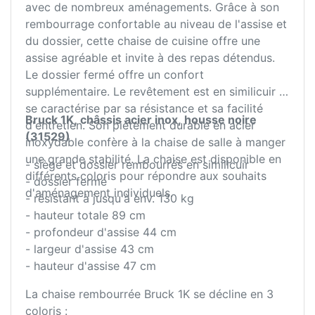
avec de nombreux aménagements. Grâce à son
rembourrage confortable au niveau de l'assise et
du dossier, cette chaise de cuisine offre une
assise agréable et invite à des repas détendus.
Le dossier fermé offre un confort
supplémentaire. Le revêtement est en similicuir et
se caractérise par sa résistance et sa facilité
Bruck 1K, châssis acier inox, housse noire
d'entretien. Son piètement durable en acier
(31529)
inoxydable confère à la chaise de salle à manger
une grande stabilité. La chaise est disponible en
- siège et dossier rembourrés en similicuir
différents coloris pour répondre aux souhaits
- dossier fermé
d'aménagement individuels.
- résistant à jusqu'à env. 130 kg
- hauteur totale 89 cm
- profondeur d'assise 44 cm
- largeur d'assise 43 cm
- hauteur d'assise 47 cm
La chaise rembourrée Bruck 1K se décline en 3
coloris :