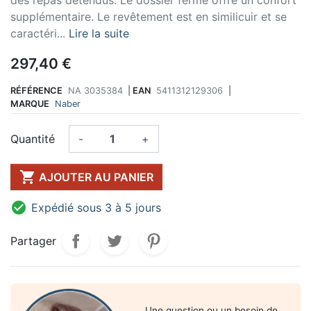
supplémentaire. Le revêtement est en similicuir et se
caractéri...
Lire la suite
297,40 €
RÉFÉRENCE
NA 3035384
|
EAN
5411312129306
|
MARQUE
Naber
Quantité
-
+

AJOUTER AU PANIER

Expédié sous 3 à 5 jours
Partager
Une question ou un besoin de