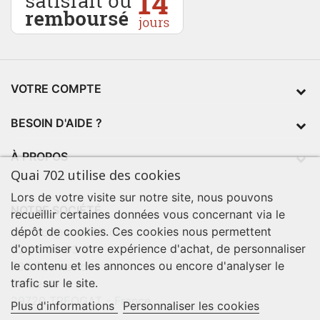
VOTRE COMPTE
BESOIN D'AIDE ?
À PROPOS
Quai 702 utilise des cookies
Lors de votre visite sur notre site, nous pouvons
NOTRE SOCIÉTÉ
recueillir certaines données vous concernant via le
dépôt de cookies. Ces cookies nous permettent
contact@quai702.com
d'optimiser votre expérience d'achat, de personnaliser
02 98 55 93 94
le contenu et les annonces ou encore d'analyser le
702 Tourne-Ici
trafic sur le site.
Route de la mer
29720 TREOGAT - France
Plus d'informations
Personnaliser les cookies