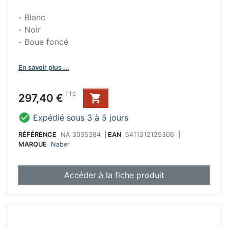
- Blanc
- Noir
- Boue foncé
En savoir plus ...
Prix
TTC
297,40 €


Expédié sous 3 à 5 jours
RÉFÉRENCE
NA 3035384
|
EAN
5411312129306
|
MARQUE
Naber
Accéder à la fiche produit