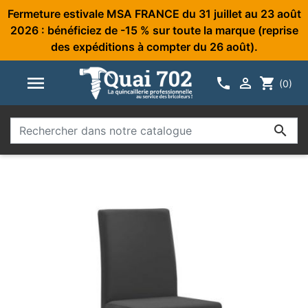
Fermeture estivale MSA FRANCE du 31 juillet au 23 août
2026 : bénéficiez de -15 % sur toute la marque (reprise
des expéditions à compter du 26 août).



shopping_cart
(0)
