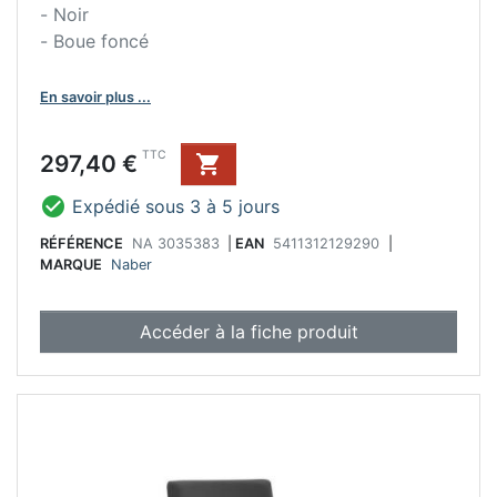
- Noir
- Boue foncé
En savoir plus ...
Prix
TTC
297,40 €


Expédié sous 3 à 5 jours
RÉFÉRENCE
NA 3035383
|
EAN
5411312129290
|
MARQUE
Naber
Accéder à la fiche produit