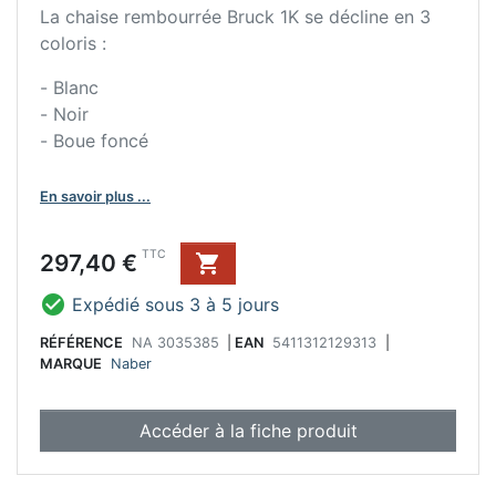
La chaise rembourrée Bruck 1K se décline en 3
coloris :
- Blanc
- Noir
- Boue foncé
En savoir plus ...
Prix
TTC
297,40 €


Expédié sous 3 à 5 jours
RÉFÉRENCE
NA 3035385
|
EAN
5411312129313
|
MARQUE
Naber
Accéder à la fiche produit