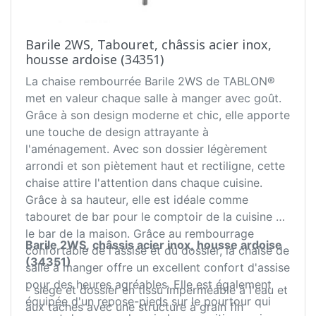
Barile 2WS, Tabouret, châssis acier inox,
housse ardoise (34351)
La chaise rembourrée Barile 2WS de TABLON®
met en valeur chaque salle à manger avec goût.
Grâce à son design moderne et chic, elle apporte
une touche de design attrayante à
l'aménagement. Avec son dossier légèrement
arrondi et son piètement haut et rectiligne, cette
chaise attire l'attention dans chaque cuisine.
Grâce à sa hauteur, elle est idéale comme
tabouret de bar pour le comptoir de la cuisine et
le bar de la maison. Grâce au rembourrage
Barile 2WS, châssis acier inox, housse ardoise
confortable de l'assise et du dossier, la chaise de
(34351)
salle à manger offre un excellent confort d'assise
pour des heures agréables. Elle est également
- siège et dossier en tissu imperméable à l'eau et
équipée d'un repose-pieds sur le pourtour qui
aux taches avec une structure à grain fin