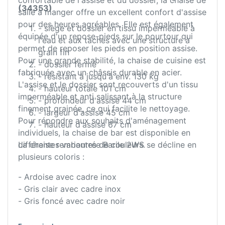
confortable de l'assise et du dossier, la chaise de
(34353)
salle à manger offre un excellent confort d'assise
pour des heures agréables. Elle est également
- siège et dossier en tissu imperméable à
équipée d'un repose-pieds sur le pourtour qui
l'eau et aux taches avec une structure à
permet de reposer les pieds en position assise.
grain fin
Pour une grande stabilité, la chaise de cuisine est
- dossier fermé
fabriquée avec un châssis durable en acier.
- résistant à jusqu'à env. 130 kg
L'assise et le dossier sont recouverts d'un tissu
- hauteur totale 101 cm
imperméable et anti salissant à la structure
- profondeur d'assise 44 cm
finement grainée, ce qui facilite le nettoyage.
- largeur d'assise 45 cm
Pour répondre aux souhaits d'aménagement
- hauteur d'assise 67 cm
individuels, la chaise de bar est disponible en
différentes variantes de couleurs.
La chaise rembourrée Barile 2WS se décline en
plusieurs coloris :
- Ardoise avec cadre inox
- Gris clair avec cadre inox
- Gris foncé avec cadre noir