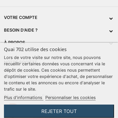
VOTRE COMPTE
BESOIN D'AIDE ?
À PROPOS
Quai 702 utilise des cookies
Lors de votre visite sur notre site, nous pouvons
NOTRE SOCIÉTÉ
recueillir certaines données vous concernant via le
dépôt de cookies. Ces cookies nous permettent
contact@quai702.com
d'optimiser votre expérience d'achat, de personnaliser
02 98 55 93 94
le contenu et les annonces ou encore d'analyser le
702 Tourne-Ici
trafic sur le site.
Route de la mer
29720 TREOGAT - France
Plus d'informations
Personnaliser les cookies
REJETER TOUT