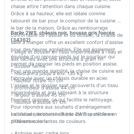
chaise attire l'attention dans chaque cuisine.
Grâce à sa hauteur, elle est idéale comme
tabouret de bar pour le comptoir de la cuisine et
le bar de la maison. Grâce au rembourrage
Barile 2WS, châssis noir, housse gris foncée
confortable de l'assise et du dossier, la chaise de
(34352)
salle à manger offre un excellent confort d'assise
pour des heures agréables. Elle est également
- siège et dossier en tissu imperméable à l'eau et
équipée d'un repose-pieds sur le pourtour qui
aux taches avec une structure à grain fin
permet de reposer les pieds en position assise.
- dossier fermé
Pour une grande stabilité, la chaise de cuisine est
- résistant à jusqu'à env. 130 kg
fabriquée avec un châssis durable en acier.
- hauteur totale 101 cm
L'assise et le dossier sont recouverts d'un tissu
- profondeur d'assise 44 cm
imperméable et anti salissant à la structure
- largeur d'assise 45 cm
finement grainée, ce qui facilite le nettoyage.
- hauteur d'assise 67 cm
Pour répondre aux souhaits d'aménagement
individuels, la chaise de bar est disponible en
La chaise rembourrée Barile 2WS se décline en
différentes variantes de couleurs.
plusieurs coloris :
- Ardoise avec cadre inox