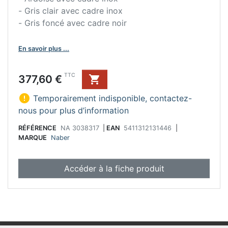
- Gris clair avec cadre inox
- Gris foncé avec cadre noir
En savoir plus ...
Prix
TTC
377,60 €


Temporairement indisponible, contactez-
nous pour plus d’information
RÉFÉRENCE
NA 3038317
|
EAN
5411312131446
|
MARQUE
Naber
Accéder à la fiche produit