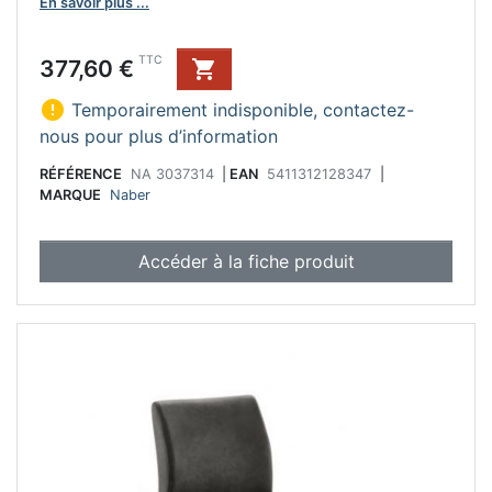
En savoir plus ...
Prix
TTC
377,60 €


Temporairement indisponible, contactez-
nous pour plus d’information
RÉFÉRENCE
NA 3037314
|
EAN
5411312128347
|
MARQUE
Naber
Accéder à la fiche produit