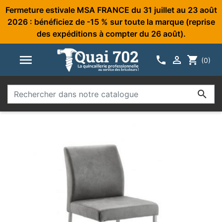
Fermeture estivale MSA FRANCE du 31 juillet au 23 août
2026 : bénéficiez de -15 % sur toute la marque (reprise
des expéditions à compter du 26 août).



shopping_cart
(0)
