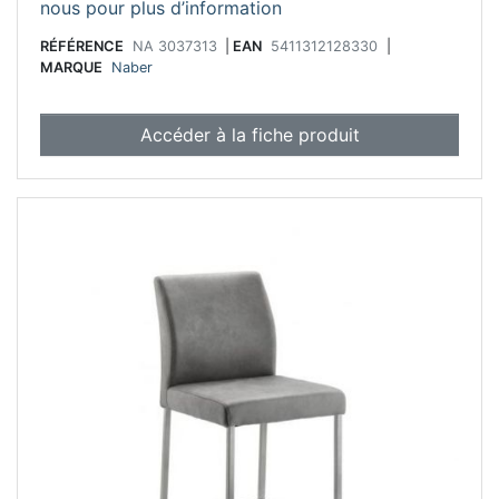
nous pour plus d’information
RÉFÉRENCE
NA 3037313
|
EAN
5411312128330
|
MARQUE
Naber
Accéder à la fiche produit