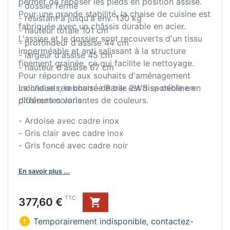
permet de reposer les pieds en position assise.
- dossier fermé
Pour une grande stabilité, la chaise de cuisine est
- résistant à jusqu'à env. 130 kg
fabriquée avec un châssis durable en acier.
- hauteur totale 101 cm
L'assise et le dossier sont recouverts d'un tissu
- profondeur d'assise 44 cm
imperméable et anti salissant à la structure
- largeur d'assise 45 cm
finement grainée, ce qui facilite le nettoyage.
- hauteur d'assise 67 cm
Pour répondre aux souhaits d'aménagement
individuels, la chaise de bar est disponible en
La chaise rembourrée Barile 2WS se décline en
différentes variantes de couleurs.
plusieurs coloris :
- Ardoise avec cadre inox
- Gris clair avec cadre inox
- Gris foncé avec cadre noir
En savoir plus ...
Prix
TTC
377,60 €


Temporairement indisponible, contactez-