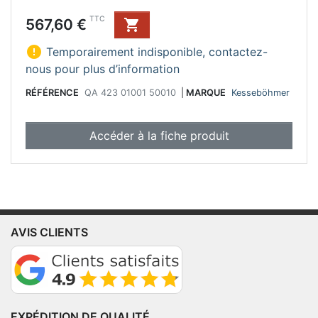
Prix
TTC
567,60 €


Temporairement indisponible, contactez-
nous pour plus d’information
RÉFÉRENCE
QA 423 01001 50010
|
MARQUE
Kesseböhmer
Accéder à la fiche produit
AVIS CLIENTS
EXPÉDITION DE QUALITÉ