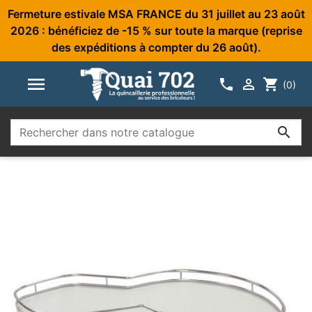
Fermeture estivale MSA FRANCE du 31 juillet au 23 août
2026 : bénéficiez de -15 % sur toute la marque (reprise
des expéditions à compter du 26 août).



shopping_cart
(0)
