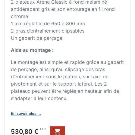
2 plateaux Arena Classic à fond mélaminé
antidérapant gris et son entourage en fil rond
chromé
1 axe réglable de 650 à 800 mm
2 bras d’entraînement clipsables
Un gabarit de perçage.
Aide au montage :
Le montage est simple et rapide grâce au gabarit
de perçage, ainsi qu'au clipsage des bras
d’entraînement sous le plateau, sur l’axe de
pivotement et sur le support latéral. Les 2
plateaux peuvent être réglés en hauteur afin de
s'adapter à leur contenu.
En savoir plus ...
Prix
TTC
530,80 €
