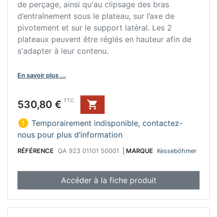
de perçage, ainsi qu'au clipsage des bras
d’entraînement sous le plateau, sur l’axe de
pivotement et sur le support latéral. Les 2
plateaux peuvent être réglés en hauteur afin de
s'adapter à leur contenu.
En savoir plus ...
Prix
TTC
530,80 €


Temporairement indisponible, contactez-
nous pour plus d’information
RÉFÉRENCE
QA 923 01101 50001
|
MARQUE
Kesseböhmer
Accéder à la fiche produit