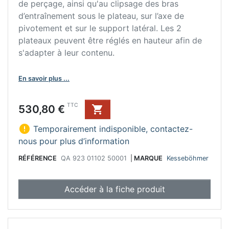
de perçage, ainsi qu'au clipsage des bras
d’entraînement sous le plateau, sur l’axe de
pivotement et sur le support latéral. Les 2
plateaux peuvent être réglés en hauteur afin de
s'adapter à leur contenu.
En savoir plus ...
Prix
TTC
530,80 €


Temporairement indisponible, contactez-
nous pour plus d’information
RÉFÉRENCE
QA 923 01102 50001
|
MARQUE
Kesseböhmer
Accéder à la fiche produit