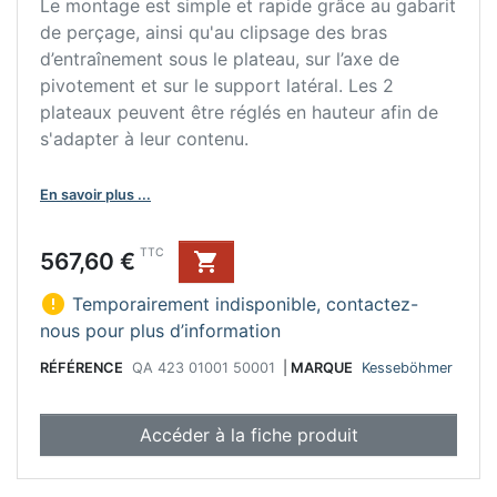
Le montage est simple et rapide grâce au gabarit
de perçage, ainsi qu'au clipsage des bras
d’entraînement sous le plateau, sur l’axe de
pivotement et sur le support latéral. Les 2
plateaux peuvent être réglés en hauteur afin de
s'adapter à leur contenu.
En savoir plus ...
Prix
TTC
567,60 €


Temporairement indisponible, contactez-
nous pour plus d’information
RÉFÉRENCE
QA 423 01001 50001
|
MARQUE
Kesseböhmer
Accéder à la fiche produit