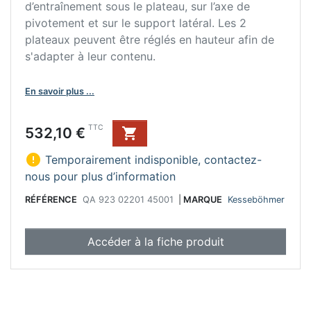
d’entraînement sous le plateau, sur l’axe de
pivotement et sur le support latéral. Les 2
plateaux peuvent être réglés en hauteur afin de
s'adapter à leur contenu.
En savoir plus ...
Prix
TTC
532,10 €


Temporairement indisponible, contactez-
nous pour plus d’information
RÉFÉRENCE
QA 923 02201 45001
|
MARQUE
Kesseböhmer
Accéder à la fiche produit