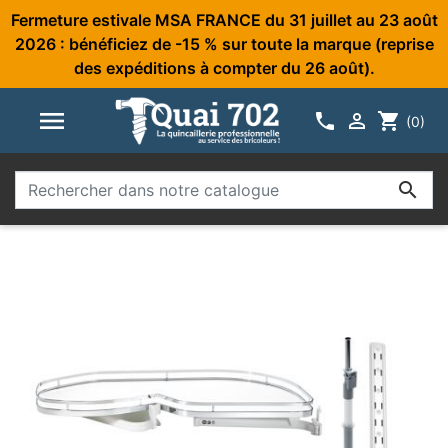
Fermeture estivale MSA FRANCE du 31 juillet au 23 août
2026 : bénéficiez de -15 % sur toute la marque (reprise
des expéditions à compter du 26 août).



shopping_cart
(0)
