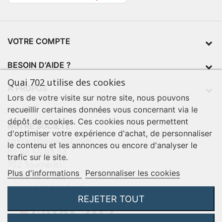
VOTRE COMPTE
BESOIN D'AIDE ?
Quai 702 utilise des cookies
À PROPOS
Lors de votre visite sur notre site, nous pouvons
recueillir certaines données vous concernant via le
dépôt de cookies. Ces cookies nous permettent
NOTRE SOCIÉTÉ
d'optimiser votre expérience d'achat, de personnaliser
contact@quai702.com
le contenu et les annonces ou encore d'analyser le
02 98 55 93 94
trafic sur le site.
702 Tourne-Ici
Plus d'informations
Personnaliser les cookies
Route de la mer
29720 TREOGAT - France
REJETER TOUT