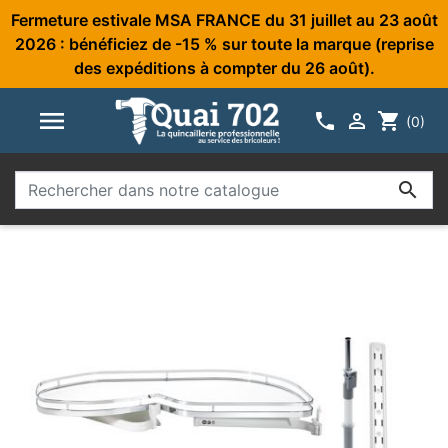
Fermeture estivale MSA FRANCE du 31 juillet au 23 août
2026 : bénéficiez de -15 % sur toute la marque (reprise
des expéditions à compter du 26 août).



shopping_cart
(0)
