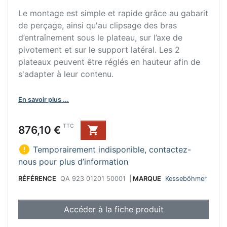
Le montage est simple et rapide grâce au gabarit
de perçage, ainsi qu'au clipsage des bras
d’entraînement sous le plateau, sur l’axe de
pivotement et sur le support latéral. Les 2
plateaux peuvent être réglés en hauteur afin de
s'adapter à leur contenu.
En savoir plus ...
Prix
TTC
876,10 €


Temporairement indisponible, contactez-
nous pour plus d’information
RÉFÉRENCE
QA 923 01201 50001
|
MARQUE
Kesseböhmer
Accéder à la fiche produit