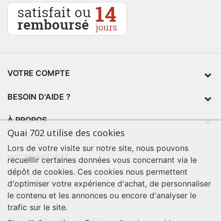
VOTRE COMPTE
BESOIN D'AIDE ?
À PROPOS
Quai 702 utilise des cookies
Lors de votre visite sur notre site, nous pouvons
NOTRE SOCIÉTÉ
recueillir certaines données vous concernant via le
dépôt de cookies. Ces cookies nous permettent
contact@quai702.com
d'optimiser votre expérience d'achat, de personnaliser
02 98 55 93 94
le contenu et les annonces ou encore d'analyser le
702 Tourne-Ici
trafic sur le site.
Route de la mer
29720 TREOGAT - France