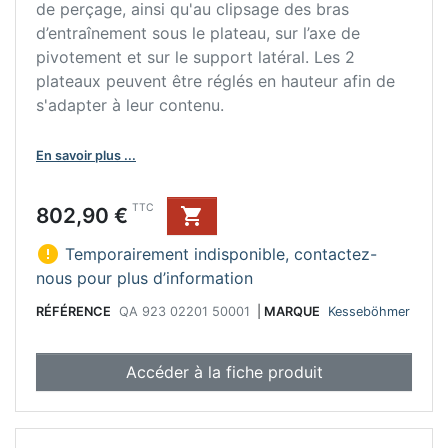
de perçage, ainsi qu'au clipsage des bras
d’entraînement sous le plateau, sur l’axe de
pivotement et sur le support latéral. Les 2
plateaux peuvent être réglés en hauteur afin de
s'adapter à leur contenu.
En savoir plus ...
Prix
TTC
802,90 €


Temporairement indisponible, contactez-
nous pour plus d’information
RÉFÉRENCE
QA 923 02201 50001
|
MARQUE
Kesseböhmer
Accéder à la fiche produit