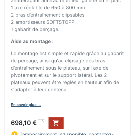
antidérapant anthracite et leur galerie en fil plat.
1 axe réglable de 650 à 800 mm
2 bras d’entraînement clipsables
2 amortisseurs SOFTSTOPP
1 gabarit de perçage.
Aide au montage :
Le montage est simple et rapide grâce au gabarit
de perçage, ainsi qu'au clipsage des bras
d’entraînement sous le plateau, sur l’axe de
pivotement et sur le support latéral. Les 2
plateaux peuvent être réglés en hauteur afin de
s'adapter à leur contenu.
En savoir plus ...
Prix
TTC
698,10 €


Temporairement indisponible, contactez-