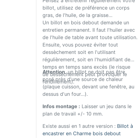
Pensez à entretenir régulièrement votre
billot, utilisez de préférence un corps
gras, de l'huile, de la graisse…
Un billot en bois debout demande un
entretien permanent. Il faut l'huiler avec
de l'huile de table avant toute utilisation.
Ensuite, vous pouvez éviter tout
dessèchement soit en l'utilisant
régulièrement, soit en l'humidifiant de
temps en temps sans excès (le risque
Attention
, un billot ne doit pas être
de dessèchement peut provoquer le
posé près d'une source de chaleur
fendillement).
(plaque cuisson, devant une fenêtre, au
dessus d'un four…).
Infos montage :
Laisser un jeu dans le
plan de travail +/- 10 mm.
Existe aussi en 1 autre version :
Billot à
encastrer en Charme bois debout