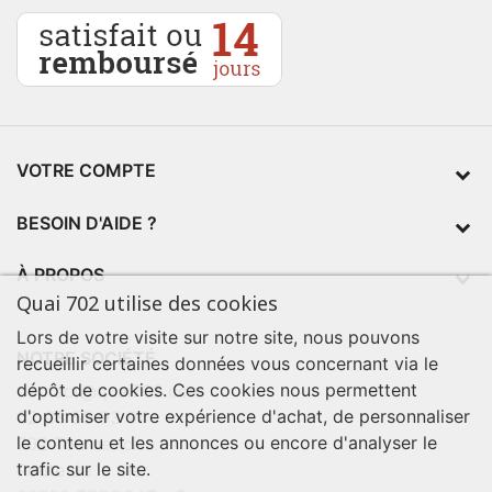
VOTRE COMPTE
BESOIN D'AIDE ?
À PROPOS
Quai 702 utilise des cookies
Lors de votre visite sur notre site, nous pouvons
NOTRE SOCIÉTÉ
recueillir certaines données vous concernant via le
dépôt de cookies. Ces cookies nous permettent
contact@quai702.com
d'optimiser votre expérience d'achat, de personnaliser
02 98 55 93 94
le contenu et les annonces ou encore d'analyser le
702 Tourne-Ici
trafic sur le site.
Route de la mer