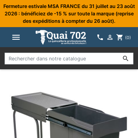
Fermeture estivale MSA FRANCE du 31 juillet au 23 août
2026 : bénéficiez de -15 % sur toute la marque (reprise
des expéditions à compter du 26 août).



shopping_cart
(0)
