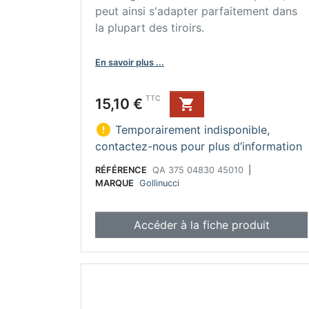
peut ainsi s'adapter parfaitement dans
la plupart des tiroirs.
En savoir plus ...
Prix
TTC
15,10 €


Temporairement indisponible,
contactez-nous pour plus d’information
RÉFÉRENCE
QA 375 04830 45010
|
MARQUE
Gollinucci
Accéder à la fiche produit