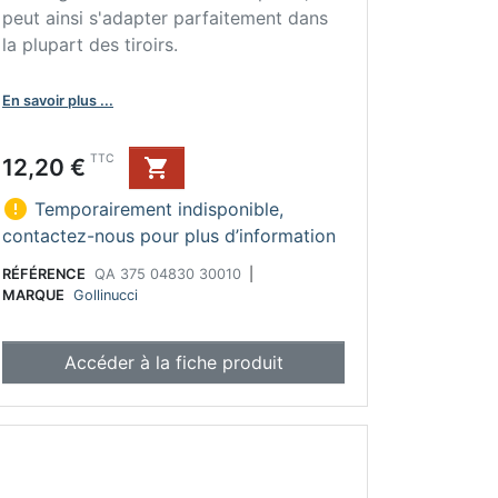
peut ainsi s'adapter parfaitement dans
la plupart des tiroirs.
En savoir plus ...
Prix
TTC
12,20 €


Temporairement indisponible,
contactez-nous pour plus d’information
RÉFÉRENCE
QA 375 04830 30010
|
MARQUE
Gollinucci
Accéder à la fiche produit