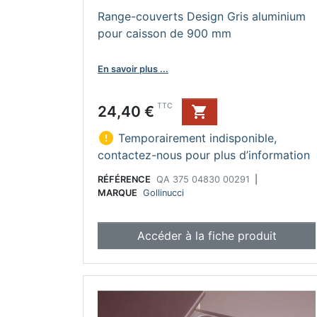
Range-couverts Design Gris aluminium
pour caisson de 900 mm
En savoir plus ...
Prix
TTC
24,40 €


Temporairement indisponible,
contactez-nous pour plus d’information
RÉFÉRENCE
QA 375 04830 00291
|
MARQUE
Gollinucci
Accéder à la fiche produit