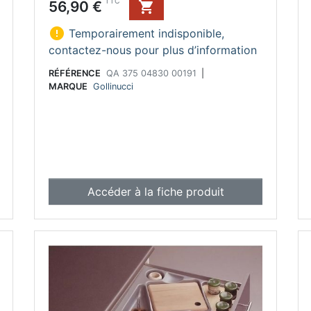
Prix
TTC
56,90 €


Temporairement indisponible,
contactez-nous pour plus d’information
RÉFÉRENCE
QA 375 04830 00191
|
MARQUE
Gollinucci
Accéder à la fiche produit