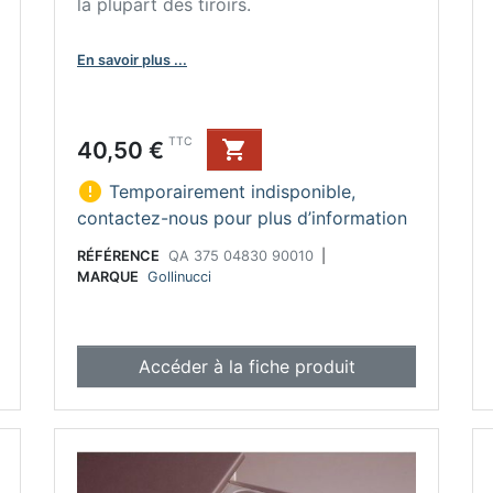
la plupart des tiroirs.
En savoir plus ...
Prix
TTC
40,50 €


Temporairement indisponible,
contactez-nous pour plus d’information
RÉFÉRENCE
QA 375 04830 90010
|
MARQUE
Gollinucci
Accéder à la fiche produit