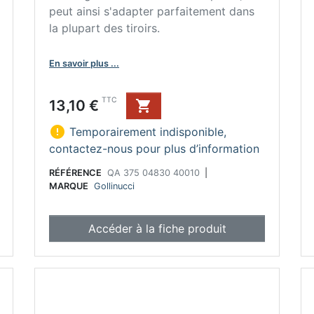
peut ainsi s'adapter parfaitement dans
la plupart des tiroirs.
En savoir plus ...
Prix
TTC
13,10 €


Temporairement indisponible,
contactez-nous pour plus d’information
RÉFÉRENCE
QA 375 04830 40010
|
MARQUE
Gollinucci
Accéder à la fiche produit