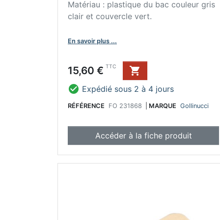
Matériau : plastique du bac couleur gris
clair et couvercle vert.
En savoir plus ...
Prix
TTC
15,60 €


Expédié sous 2 à 4 jours
RÉFÉRENCE
FO 231868
|
MARQUE
Gollinucci
Accéder à la fiche produit