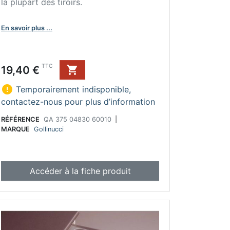
la plupart des tiroirs.
En savoir plus ...
Prix
TTC
19,40 €


Temporairement indisponible,
contactez-nous pour plus d’information
RÉFÉRENCE
QA 375 04830 60010
|
MARQUE
Gollinucci
Accéder à la fiche produit