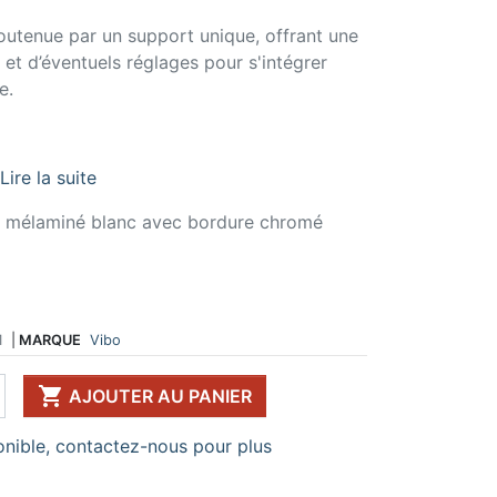
 DE TABLE ET
ERIE ET FIXATION
ÉVIER ET MITIGEUR
outenue par un support unique, offrant une
CK
e vis
Evier et cuve
n et d’éventuels réglages pour s'intégrer
 de table
u
Mitigeur
e.
pour plan de travail
ent d'assemblage
Vidange
 télescopique
on et excentrique
Bacs et accessoires
ssoires pour pied
llon
Distributeur à savon
Broyeur de déchets
Lire la suite
Egouttoir à vaisselle
Produit d'entretien
d mélaminé blanc avec bordure chromé
IR EN KIT
UFFE-EAU SOUS ÉVIER
ESSOIRES POUR ÉLECTROMÉNAGER
1
|
MARQUE
Vibo

AJOUTER AU PANIER
nible, contactez-nous pour plus