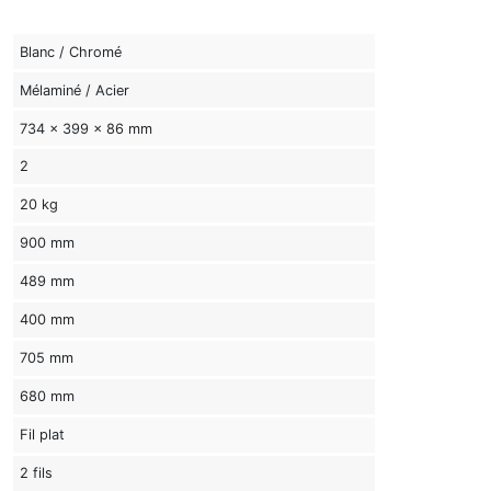
Blanc / Chromé
Mélaminé / Acier
734 x 399 x 86 mm
2
20 kg
900 mm
489 mm
400 mm
705 mm
680 mm
Fil plat
2 fils