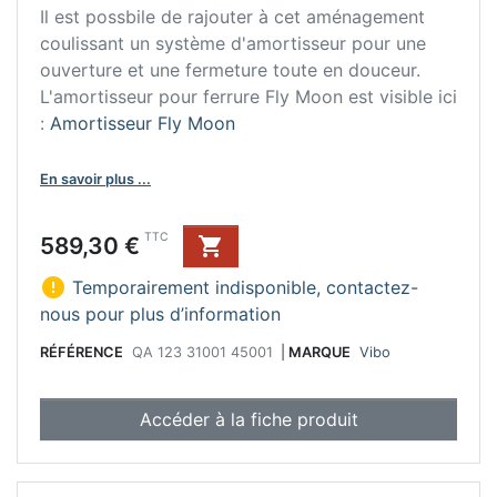
Il est possbile de rajouter à cet aménagement
coulissant un système d'amortisseur pour une
ouverture et une fermeture toute en douceur.
L'amortisseur pour ferrure Fly Moon est visible ici
:
Amortisseur Fly Moon
En savoir plus ...
Prix
TTC
589,30 €


Temporairement indisponible, contactez-
nous pour plus d’information
RÉFÉRENCE
QA 123 31001 45001
|
MARQUE
Vibo
Accéder à la fiche produit