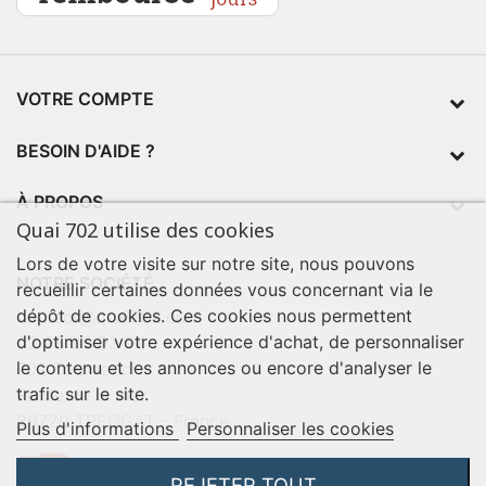
VOTRE COMPTE
BESOIN D'AIDE ?
À PROPOS
Quai 702 utilise des cookies
Lors de votre visite sur notre site, nous pouvons
NOTRE SOCIÉTÉ
recueillir certaines données vous concernant via le
dépôt de cookies. Ces cookies nous permettent
contact@quai702.com
d'optimiser votre expérience d'achat, de personnaliser
02 98 55 93 94
le contenu et les annonces ou encore d'analyser le
702 Tourne-Ici
trafic sur le site.
Route de la mer
29720 TREOGAT - France
Plus d'informations
Personnaliser les cookies
REJETER TOUT