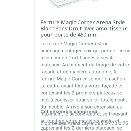
Ferrure Magic Corner Arena Style
Blanc Sens Droit avec amortisseur
pour porte de 450 mm
La ferrure Magic Corner est un
aménagement igénieux qui permet en un
minimum d'effort l'accès à ses 4
plateaux. Au moment du tirage de votre
façade et de manière autonome, la
ferrure Magic Corner se met en action.
Le cadre avant fixé à votre façade et
contenant les 2 premiers plateaux se
met à coulisser pour sortir totalement
du meuble. Arrivé à son extension au
Cet ensemble comprend :
maximum, le second cadre, se trouvant
au fond de votre meuble d'angle, et
2 corbeilles Arena Style 295 x 470 x 75
contenant les 2 derniers plateaux, se
mm