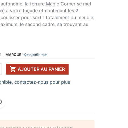
 autonome, la ferrure Magic Corner se met
 DE TABLE ET
ERIE ET FIXATION
ÉVIER ET MITIGEUR
ixé à votre façade et contenant les 2
CK
e vis
Evier et cuve
coulisser pour sortir totalement du meuble.
 de table
u
Mitigeur
maximum, le second cadre, se trouvant au
pour plan de travail
ent d'assemblage
Vidange
 télescopique
on et excentrique
Bacs et accessoires
ssoires pour pied
llon
Distributeur à savon
Broyeur de déchets
Egouttoir à vaisselle
1
|
MARQUE
Kesseböhmer
Produit d'entretien
IR EN KIT

AJOUTER AU PANIER
UFFE-EAU SOUS ÉVIER
nible, contactez-nous pour plus
ESSOIRES POUR ÉLECTROMÉNAGER