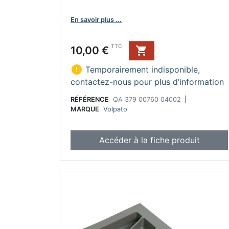
En savoir plus ...
Prix
TTC
10,00 €


Temporairement indisponible,
contactez-nous pour plus d’information
RÉFÉRENCE
QA 379 00760 04002
|
MARQUE
Volpato
Accéder à la fiche produit