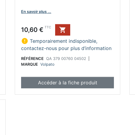
En savoir plus ...
Prix
TTC
10,60 €


Temporairement indisponible,
contactez-nous pour plus d’information
RÉFÉRENCE
QA 379 00760 04502
|
MARQUE
Volpato
Accéder à la fiche produit