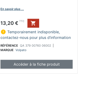
En savoir plus ...
Prix
TTC
13,20 €


Temporairement indisponible,
contactez-nous pour plus d’information
RÉFÉRENCE
QA 379 00760 06002
|
MARQUE
Volpato
Accéder à la fiche produit