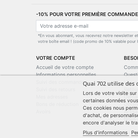
-10% POUR VOTRE PREMIÈRE COMMANDE*
*En vous abonnant, vous recevrez notre newsletter e
votre boîte email ! (code promo de 10% valable pour
VOTRE COMPTE
BESOI
Accueil de votre compte
Comma
Informations personnelles
Quest
Suivi des commandes
Livra
Quai 702 utilise des 
Suivi des retours
Retou
Lors de votre visite sur
Mes adresses
Deman
certaines données vous
Bons de réduction
Obten
Ces cookies nous perme
Avoirs
Artisa
d'achat, de personnalis
Nous 
encore d'analyser le traf
Plus d'informations
Pe