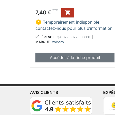
Prix
TTC
7,40 €


Temporairement indisponible,
contactez-nous pour plus d’information
RÉFÉRENCE
QA 379 00720 03001
|
MARQUE
Volpato
Accéder à la fiche produit
AVIS CLIENTS
EXPÉ