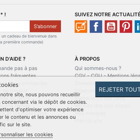
 !
SUIVEZ NOTRE ACTUALIT
S’abonner
t un cadeau de bienvenue dans
 la première commande)
N D'AIDE ?
À PROPOS
nde pas à pas
Qui sommes-nous ?
ions fréquentes
CGV
-
CGU
-
Mentions léga
ison des commandes
Données personnelles
-
Co
cookies
REJETER TOU
r de produit
Paiement sécurisé
 notre site, nous pouvons recueillir
de de devis
Préparation des colis
 concernant via le dépôt de cookies.
ir une remise
Récolte des avis clients
ttent d'optimiser votre expérience
ns et Professionnels
Nos marques
er le contenu et les annonces ou
contacter
Plan du site
ic sur le site.
rsonnaliser les cookies