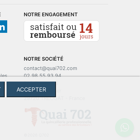
É
NOTRE ENGAGEMENT
NOTRE SOCIÉTÉ
contact@quai702.com
les
02 98 55 93 94
okies
702 Tourne-Ici
T
ACCEPTER
Route de la mer
29720 TREOGAT - France
©2026 Q702