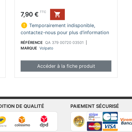
Prix
TTC
7,90 €


Temporairement indisponible,
contactez-nous pour plus d’information
RÉFÉRENCE
QA 379 00720 03501
|
MARQUE
Volpato
Accéder à la fiche produit
DITION DE QUALITÉ
PAIEMENT SÉCURISÉ